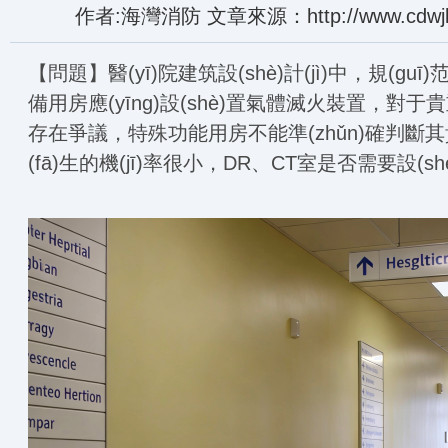
作者:海灣消防 文章來源：http://www.cdwjky
【問題】醫(yī)院建筑設(shè)計(jì)中，規(guī)范
備用房應(yīng)設(shè)置氣體滅火裝置，對
存在爭議，特殊功能用房不能準(zhǔn)確判斷其貴重性
(fā)生的機(jī)率很小，DR、CT室是否需要設(s