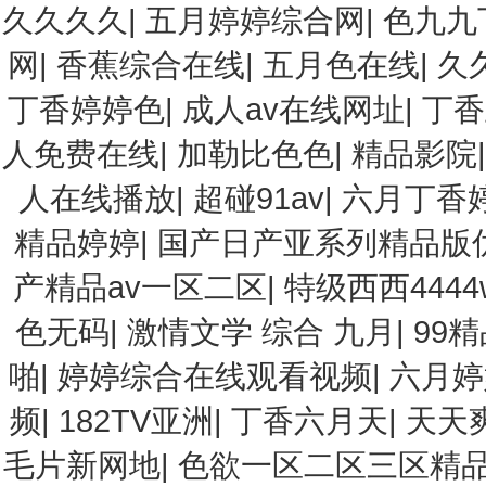
久久久久
|
五月婷婷综合网
|
色九九
网
|
香蕉综合在线
|
五月色在线
|
久
丁香婷婷色
|
成人av在线网址
|
丁香
人免费在线
|
加勒比色色
|
精品影院
人在线播放
|
超碰91av
|
六月丁香
精品婷婷
|
国产日产亚系列精品版
产精品av一区二区
|
特级西西4444
色无码
|
激情文学 综合 九月
|
99
啪
|
婷婷综合在线观看视频
|
六月婷
频
|
182TV亚洲
|
丁香六月天
|
天天
毛片新网地
|
色欲一区二区三区精品