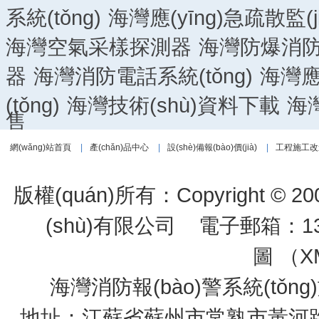
系統(tǒng)
海灣應(yīng)急疏散監(ji
海灣空氣采樣探測器
海灣防爆消防產
器
海灣消防電話系統(tǒng)
海灣應(
(tǒng)
海灣技術(shù)資料下載
海
售
網(wǎng)站首頁
|
產(chǎn)品中心
|
設(shè)備報(bào)價(jià)
|
工程施工改
版權(quán)所有：Copyright © 200
(shù)有限公司
電子郵箱：1334
圖 （
X
海灣消防報(bào)警系統(tǒ
地址：江蘇省蘇州市常熟市黃河路275