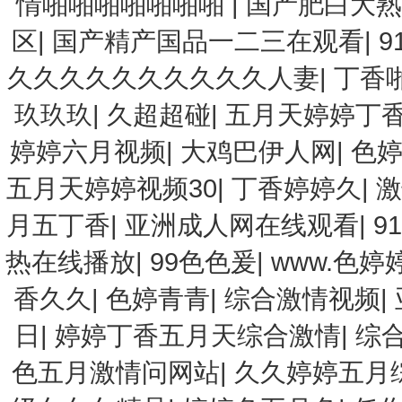
情啪啪啪啪啪啪啪
|
国产肥白大熟
区
|
国产精产国品一二三在观看
|
9
久久久久久久久久久久人妻
|
丁香
玖玖玖
|
久超超碰
|
五月天婷婷丁香
婷婷六月视频
|
大鸡巴伊人网
|
色
五月天婷婷视频30
|
丁香婷婷久
|
激
月五丁香
|
亚洲成人网在线观看
|
9
热在线播放
|
99色色爰
|
www.色婷
香久久
|
色婷青青
|
综合激情视频
|
日
|
婷婷丁香五月天综合激情
|
综
色五月激情问网站
|
久久婷婷五月