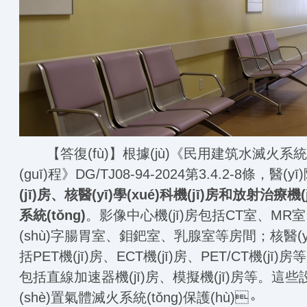
【答復(fù)】根據(jù)《民用建筑水滅火系統(tǒng
(guī)程》DG/TJ08-94-2024第3.4.2-8條，醫(
(jī)房、核醫(yī)學(xué)科機(jī)房和放射
系統(tǒng)
。影像中心機(jī)房包括CT室、MR室、D
(shù)字腸胃室、鉬鈀室、乳腺室等房間；核醫(yī)
括PET機(jī)房、ECT機(jī)房、PET/CT機(jī
包括直線加速器機(jī)房、模擬機(jī)房等。這
(shè)置氣體滅火系統(tǒng)保護(hù)。