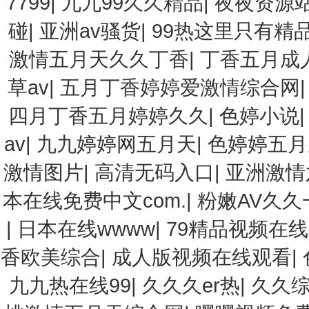
7799
|
九九99久久精品
|
夜夜资源
碰
|
亚洲av骚货
|
99热这里只有精品
激情五月天久久丁香
|
丁香五月成人
草av
|
五月丁香婷婷爱激情综合网
四月丁香五月婷婷久久
|
色婷小说
av
|
九九婷婷网五月天
|
色婷婷五月
激情图片
|
高清无码入口
|
亚洲激情
本在线免费中文com.
|
粉嫩AV久
|
日本在线wwww
|
79精品视频在线
香欧美综合
|
成人版视频在线观看
|
九九热在线99
|
久久久er热
|
久久综