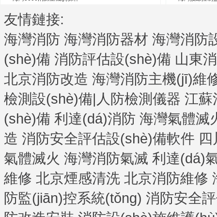
友情鏈接:
海灣消防
海灣消防器材
海灣消防設(
(shè)備
消防評估設(shè)備
山東消
北京消防改造
海灣消防主機(jī)維
檢測設(shè)備|人防檢測儀器
江蘇
(shè)備
利達(dá)消防
海灣氣體滅火
造
消防安全評估設(shè)備軟件
四
氣體滅火
海灣消防氣滅
利達(dá
維修
北京煙感清洗
北京消防維修
防監(jiān)控系統(tǒng)
消防安全評