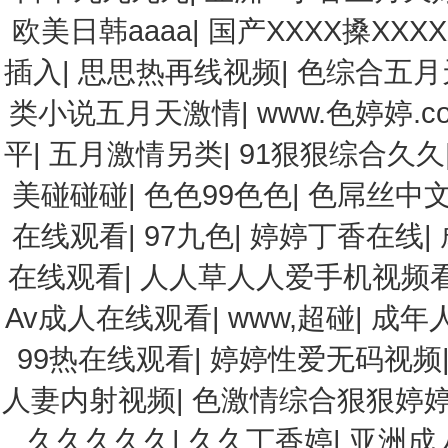
欧美日韩aaaa
|
国产XXXX搡XXX
插入
|
思思热再线视频
|
色综合五月
类小说五月天激情
|
www.色婷婷.c
平
|
五月激情另类
|
91狠狠综合久久
美碰碰碰
|
色色99色色
|
色屌丝中
在线观看
|
97九色
|
婷婷丁香在线
|
在线观看
|
人人草人人爱手机视频
Av成人在线观看
|
www,超碰
|
成年
99热在线观看
|
婷婷性爱无码视频
人妻内射视频
|
色激情综合狠狠婷
久久久久久
|
久久丁香婷
|
亚洲成