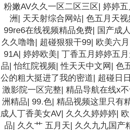
粉嫩AV久久一区二区三区
|
婷婷五
洲
|
天天射综合网站
|
色五月天视
99re6在线视频精品免费
|
国产成人
久久噜噜
|
超碰狠狠干99
|
欧美六月
91A
|
婷婷欧美
|
丁香五月婷婷五月
品
|
怡红院视频
|
性天天中文网
|
色
公的粗大挺进了我的密道
|
超碰日
激影院一区完整
|
精品导航在线x不
洲精品
|
99.色
|
精品视频这里只有
成人丁香美女AV
|
久久久婷婷婷
|
欧
品
|
久久艹 五月天
|
久久九九国产