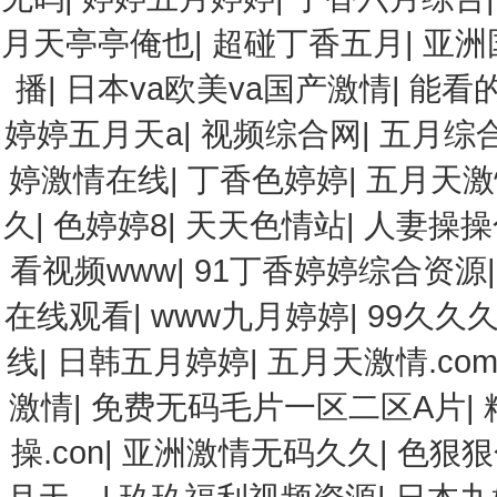
月天亭亭俺也
|
超碰丁香五月
|
亚洲
播
|
日本va欧美va国产激情
|
能看的
婷婷五月天a
|
视频综合网
|
五月综
婷激情在线
|
丁香色婷婷
|
五月天激
久
|
色婷婷8
|
天天色情站
|
人妻操操
看视频www
|
91丁香婷婷综合资源
在线观看
|
www九月婷婷
|
99久久
线
|
日韩五月婷婷
|
五月天激情.co
激情
|
免费无码毛片一区二区A片
|
操.con
|
亚洲激情无码久久
|
色狠狠