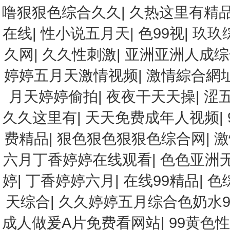
噜狠狠色综合久久
|
久热这里有精
在线
|
性小说五月天
|
色99视
|
玖玖
久网
|
久久性刺激
|
亚洲亚洲人成综
婷婷五月天激情视频
|
激情綜合網
月天婷婷偷拍
|
夜夜干天天操
|
涩
久久这里有
|
天天免费成年人视频
|
费精品
|
狠色狠色狠狠色综合网
|
激
六月丁香婷婷在线观看
|
色色亚洲
婷
|
丁香婷婷六月
|
在线99精品
|
色
天综合
|
久久婷婷五月综合色奶水9
成人做爰A片免费看网站
|
99黄色