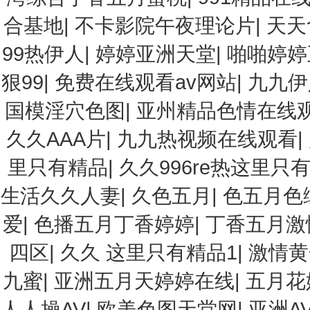
合基地
|
不卡影院午夜理论片
|
天天
99热伊人
|
婷婷亚洲天堂
|
啪啪婷婷
狠99
|
免费在线观看av网站
|
九九伊
国模淫穴色图
|
亚州精品色情在线
久久AAA片
|
九九热视频在线观看
|
里只有精品
|
久久996re热这里只
生活久久人妻
|
久色五月
|
色五月色
爱
|
色播五月丁香婷婷
|
丁香五月激
四区
|
久久 这里只有精品1
|
激情黄
九蜜
|
亚洲五月天婷婷在线
|
五月花
人人操AV
|
欧美色图天堂网
|
亚洲A