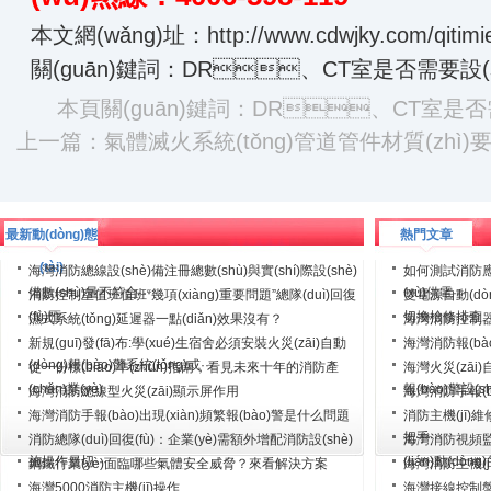
本文網(wǎng)址：
http://www.cdwjky.com/qitim
關(guān)鍵詞：DR、CT室是否需要設(
本頁關(guān)鍵詞：DR、CT室是否需要
上一篇：
氣體滅火系統(tǒng)管道管件材質(zhì)
最新動(dòng)態
熱門文章
(tài)
海灣消防總線設(shè)備注冊總數(shù)與實(shí)際設(shè)
如何測試消防應(
備數(shù)量不符合···
(xù)供電···
消防控制室值班值班“幾項(xiàng)重要問題”總隊(duì)回復
雙電源自動(dòn
(fù)匯···
切換檢修排查
濕式系統(tǒng)延遲器一點(diǎn)效果沒有？
海灣消防控制器
···
新規(guī)發(fā)布:學(xué)生宿舍必須安裝火災(zāi)自動
海灣消防報(bà
(dòng)報(bào)警系統(tǒng)或···
從一份標(biāo)準(zhǔn)指南，看見未來十年的消防產
海灣火災(zāi)
(chǎn)業(yè)
報(bào)警設(s
海灣消防總線型火災(zāi)顯示屏作用
海灣消防手報(bào
海灣消防手報(bào)出現(xiàn)頻繁報(bào)警是什么問題
消防主機(jī)維修
把手···
消防總隊(duì)回復(fù)：企業(yè)需額外增配消防設(shè)
海灣消防視頻監(j
施操作員切···
(lián)動(dòng)
鋼鐵行業(yè)面臨哪些氣體安全威脅？來看解決方案
海灣消防主機(jī
海灣5000消防主機(jī)操作
海灣接線控制盤