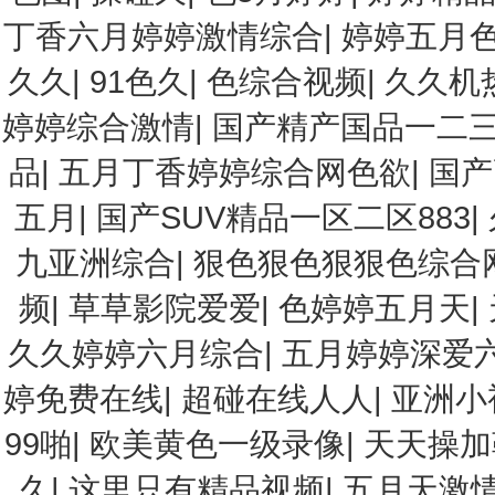
丁香六月婷婷激情综合
|
婷婷五月
久久
|
91色久
|
色综合视频
|
久久机
婷婷综合激情
|
国产精产国品一二
品
|
五月丁香婷婷综合网色欲
|
国产
五月
|
国产SUV精品一区二区883
|
九亚洲综合
|
狠色狠色狠狠色综合
频
|
草草影院爱爱
|
色婷婷五月天
|
久久婷婷六月综合
|
五月婷婷深爱
婷免费在线
|
超碰在线人人
|
亚洲小
99啪
|
欧美黄色一级录像
|
天天操加
久
|
这里只有精品视频
|
五月天激