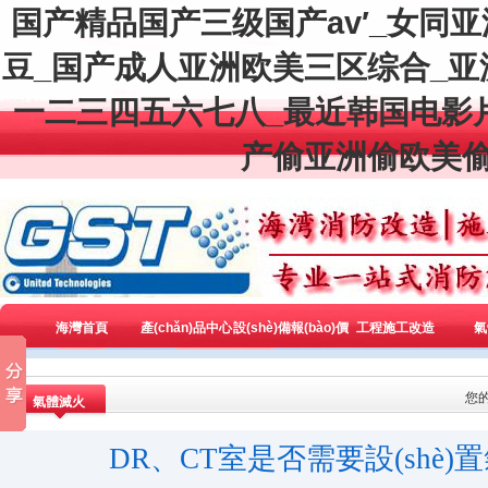
国产精品国产三级国产av′_女同
豆_国产成人亚洲欧美三区综合_
一二三四五六七八_最近韩国电影
产偷亚洲偷欧美偷
海灣首頁
產(chǎn)品中心
設(shè)備報(bào)價
工程施工改造
氣
(jià)
您
氣體滅火
DR、CT室是否需要設(shè)置氣