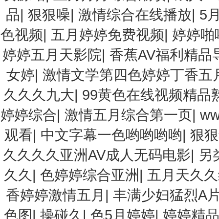
品
|
狠狠噪
|
激情综合在线播放
|
5
色视频
|
五月婷婷免费视频
|
婷婷啪
婷婷五月天影院
|
香蕉AV福利精品
女婷
|
激情文学第四色婷婷丁香五
久久久九大
|
99黄色在线视频精品
婷婷综合
|
激情五月综合第一页
|
ww
观看
|
中文字幕一色哟哟哟哟
|
狠狠
久久久久亚洲AV成人无码电影
|
另
久久
|
色婷婷综合亚洲
|
五月天久久
香婷婷激情五月
|
丰满少妇猛烈A
色图
|
操碰久
|
色5月婷婷
|
婷婷精