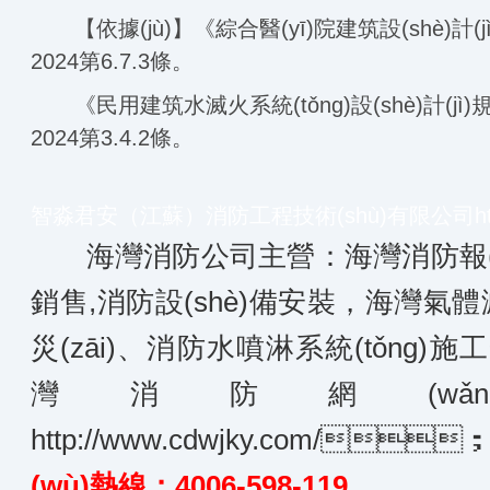
【依據(jù)】《綜合醫(yī)院建筑設(shè)計(jì)規
2024第6.7.3條。
《民用建筑水滅火系統(tǒng)設(shè)計(jì)規(gu
2024第3.4.2條。
智淼君安（江蘇）消防工程技術(shù)有限公司
h
海灣消防公司主營：海灣消防報(bào
銷售,消防設(shè)備安裝，海灣氣
災(zāi)、消防水噴淋系統(tǒng)
灣消防網(wǎn
http://www.cdwjky.com/

(wù)熱線：4006-598-119