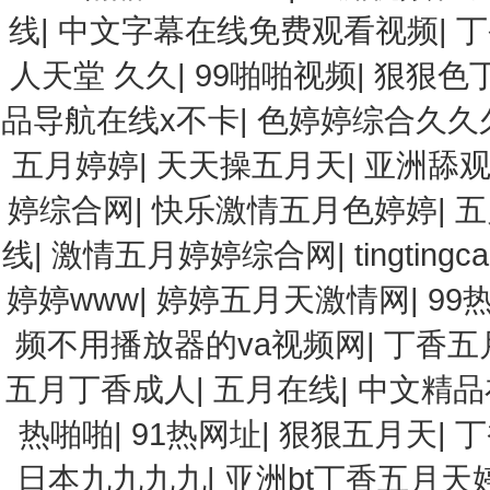
线
|
中文字幕在线免费观看视频
|
丁
人天堂 久久
|
99啪啪视频
|
狠狠色丁
品导航在线x不卡
|
色婷婷综合久久
五月婷婷
|
天天操五月天
|
亚洲舔
婷综合网
|
快乐激情五月色婷婷
|
五
线
|
激情五月婷婷综合网
|
tingtingca
婷婷www
|
婷婷五月天激情网
|
99
频不用播放器的va视频网
|
丁香五
五月丁香成人
|
五月在线
|
中文精品
热啪啪
|
91热网址
|
狠狠五月天
|
丁
日本九九九九
|
亚洲bt丁香五月天