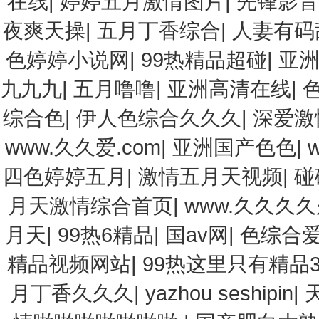
在线
|
婷婷五月激情图片
|
先锋影音
夜爽天操
|
五月丁香综合
|
人妻有码
色婷婷小说网
|
99热精品超碰
|
亚
九九九
|
五月噜噜
|
亚洲高清在线
|
综合色
|
伊人色综合久久久
|
深爱激
www.久久爱.com
|
亚洲国产色色
|
四色婷婷五月
|
激情五月天视频
|
碰
月天激情综合首页
|
www.久久久
月天
|
99热6精品
|
国av网
|
色综合
精品视频网站
|
99热这里只有精品
月丁香久久久
|
yazhou seshipin
|