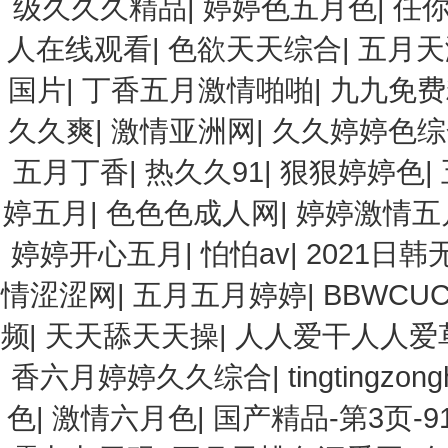
级久久久精品
|
婷婷色五月色
|
任
人在线观看
|
色欲天天综合
|
五月天
国片
|
丁香五月激情啪啪
|
九九免费
久久爽
|
激情亚洲网
|
久久婷婷色综
五月丁香
|
热久久91
|
狠狠婷婷色
|
婷五月
|
色色色成人网
|
婷婷激情五
婷婷开心五月
|
怕怕av
|
2021日韩
情涩涩网
|
五月五月婷婷
|
BBWCU
频
|
天天舔天天操
|
人人爱干人人爱
香六月婷婷久久综合
|
tingtingzon
色
|
激情六月色
|
国产精品-第3页-91