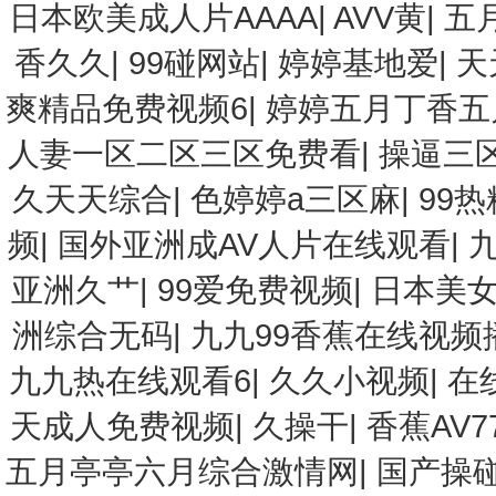
日本欧美成人片AAAA
|
AVV黄
|
五
香久久
|
99碰网站
|
婷婷基地爱
|
天
爽精品免费视频6
|
婷婷五月丁香五
人妻一区二区三区免费看
|
操逼三
久天天综合
|
色婷婷a三区麻
|
99
频
|
国外亚洲成AV人片在线观看
|
亚洲久艹
|
99爱免费视频
|
日本美女
洲综合无码
|
九九99香蕉在线视频
九九热在线观看6
|
久久小视频
|
在
天成人免费视频
|
久操干
|
香蕉AV7
五月亭亭六月综合激情网
|
国产操