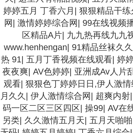
婷婷五月 丁香六月
|
狠狠精品干练
网
|
激情婷婷综合网
|
99在线视频
区精品A片
|
九九热再线九九
www.henhengan
|
91精品丝袜久
热 91
|
五月丁香视频在线观看
|
婷
夜夜爽
|
AV色婷婷
|
亚洲成Av人片
观看
|
狠狠色丁婷婷日日,伊人激情
月久久
|
伊人激情综合网
|
超爽内射
码一区二区三区四区
|
操99
|
AV在
另类
|
久久激情五月天
|
五月天啪啪
无码
|
婷婷五月婷婷
|
丁香六月综合