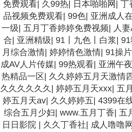
免费观看
|
久99热
|
日本啪啪网
|
丁
品视频免费观看
|
99色
|
亚洲成人在
一级
|
五月丁香婷婷免费视频
|
人妻
合
|
亚洲精级
|
91丨九色丨白浆
|
9
月综合激情
|
婷婷情色激情
|
91操片
成AV人片传媒
|
99热观看
|
亚洲午
热精品一区
|
久久婷婷五月天激情
久久久久久久
|
婷婷五月天xxx
|
五
婷五月天av
|
久久婷婷五
|
4399在
综合五月少妇
|
www.五月丁香
|
五
日日影院
|
久久丁香社
|
成人噜噜