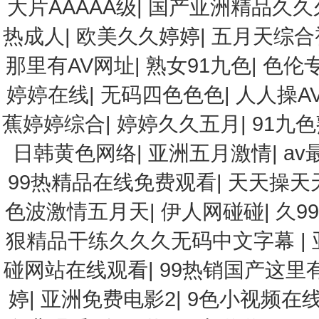
大片AAAAA级
|
国产亚洲精品久久
热成人
|
欧美久久婷婷
|
五月天综合
那里有AV网址
|
熟女91九色
|
色伦
婷婷在线
|
无码四色色色
|
人人操A
蕉婷婷综合
|
婷婷久久五月
|
91九
日韩黄色网络
|
亚洲五月激情
|
av
99热精品在线免费观看
|
天天操天
色波激情五月天
|
伊人网碰碰
|
久9
狠精品干练久久久无码中文字幕
|
碰网站在线观看
|
99热销国产这里
婷
|
亚洲免费电影2
|
9色小视频在