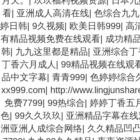
月天。
|
玖玖福利视频资源
|
日本九
看
|
亚洲成人高清在线
|
色综合九九
婷日韩
|
9久视频
|
欧美日韩999
|
高
有精品视频免费在线观看
|
成功精
韩
|
九九这里都是精品
|
亚洲综合丁
丁香六月成人
|
99精品视频在线观
品中文字幕
|
青青999
|
色婷婷综合
xx999.com
|
http://www.lingjunsha
免费7799
|
99热综合
|
婷婷丁香五
色
|
99久久玖玖
|
亚洲精品字幕在
洲亚洲人成综合网络
|
久久精品凹