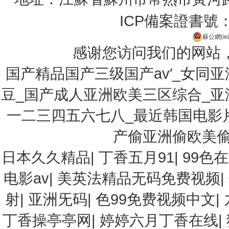
ICP備案證書號
蘇公網(wǎ
感谢您访问我们的网站
国产精品国产三级国产av′_女同
豆_国产成人亚洲欧美三区综合_
一二三四五六七八_最近韩国电影
产偷亚洲偷欧美偷
日本久久精品
|
丁香五月91
|
99色
电影av
|
美英法精品无码免费视频
|
射
|
亚洲旡码
|
色99免费视频中文
|
丁香操亭亭网
|
婷婷六月丁香在线
|