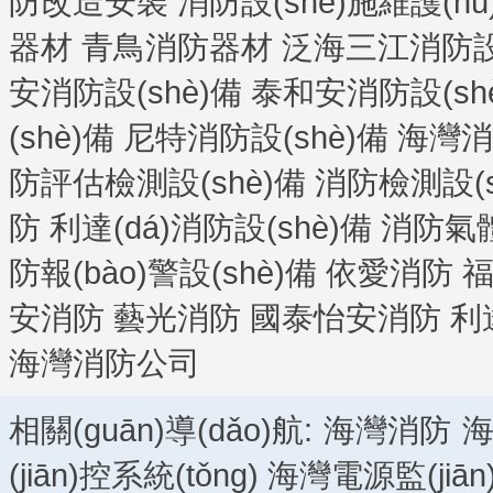
防改造安裝
消防設(shè)施維護(hù
器材
青鳥消防器材
泛海三江消防設(
安消防設(shè)備
泰和安消防設(sh
(shè)備
尼特消防設(shè)備
海灣消防
防評估檢測設(shè)備
消防檢測設(s
防
利達(dá)消防設(shè)備
消防氣
防報(bào)警設(shè)備
依愛消防
安消防
藝光消防
國泰怡安消防
利
海灣消防公司
相關(guān)導(dǎo)航:
海灣消防
海
(jiān)控系統(tǒng)
海灣電源監(jiān)