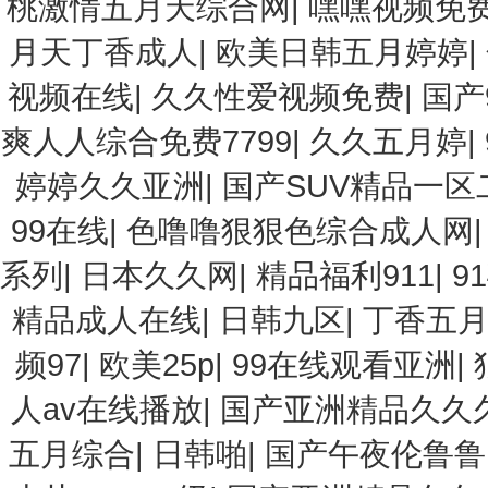
桃激情五月天综合网
|
嘿嘿视频免费
月天丁香成人
|
欧美日韩五月婷婷
|
视频在线
|
久久性爱视频免费
|
国产
爽人人综合免费7799
|
久久五月婷
|
婷婷久久亚洲
|
国产SUV精品一区
99在线
|
色噜噜狠狠色综合成人网
系列
|
日本久久网
|
精品福利911
|
9
精品成人在线
|
日韩九区
|
丁香五
频97
|
欧美25p
|
99在线观看亚洲
|
人av在线播放
|
国产亚洲精品久久
五月综合
|
日韩啪
|
国产午夜伦鲁鲁