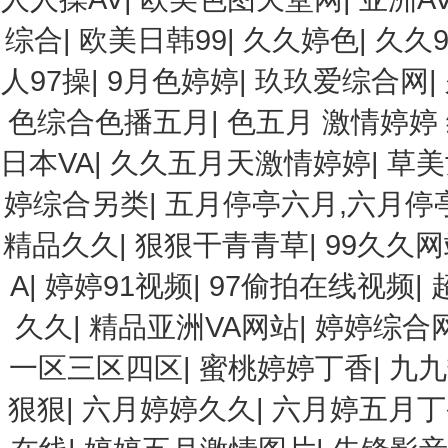
综合
|
欧美日韩99
|
久久婷色
|
久久
人97操
|
9月色婷婷
|
玖玖爱综合网
|
色综合色播五月
|
色五月 激情婷婷
日本VA
|
久久五月天激情婷婷
|
草美
婷综合另类
|
五月停亭六月,六月停
精品久久
|
狠狠干青青草
|
99久久
A
|
婷婷91视频
|
97偷拍在线视频
|
久久
|
精品亚洲VA网站
|
婷婷综合
一区三区四区
|
蜜桃婷婷丁香
|
九九
狠狠
|
六月婷婷久久
|
六月婷五月丁