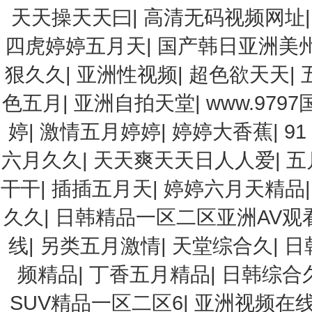
天天操天天曰
|
高清无码视频网址
四虎婷婷五月天
|
国产韩日亚洲美
狠久久
|
亚洲性视频
|
超色欲天天
|
色五月
|
亚洲自拍天堂
|
www.979
婷
|
激情五月婷婷
|
婷婷大香蕉
|
9
六月久久
|
天天爽天天日人人爱
|
五
干干
|
插插五月天
|
婷婷六月天精品
久久
|
日韩精品一区二区亚洲AV观
线
|
另类五月激情
|
天堂综合久
|
日
频精品
|
丁香五月精品
|
日韩综合
SUV精品一区二区6
|
亚洲视频在