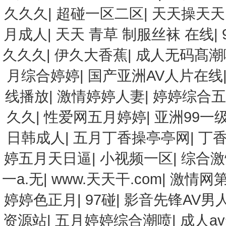
久久久
|
超碰一区二区
|
天天操天天
月成人
|
天天 青草 制服丝袜 在线
|
久久久
|
伊久大香蕉
|
成人无码髙潮
月综合婷婷
|
国产亚洲AV人片在线
线播放
|
激情婷婷人妻
|
婷婷综合五
久久
|
性爱网五月婷婷
|
亚洲99一
日韩成人
|
五月丁香操亭亭网
|
丁
婷五月天日逼
|
小视频一区
|
综合激
一a.无
|
www.天天干.com
|
激情网
婷婷色正月
|
97碰
|
影音先锋AV男
资源站
|
五月婷婷综合潮喷
|
成人a