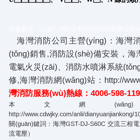
智淼君安（江蘇）消防工程技術(shù)有限公司
h
海灣消防公司主營(yíng)：海灣消
(tǒng)銷售,消防設(shè)備安裝
電氣火災(zāi)、消防水噴淋系統(tǒ
修,海灣消防網(wǎng)站：
http://ww
灣消防服務(wù)熱線：4006-598-119
本文網(wǎn
http://www.cdwjky.com/anli/dianyuanjiankong/1
關(guān)鍵詞：海灣GST-DJ-S60C 交流
流電壓）