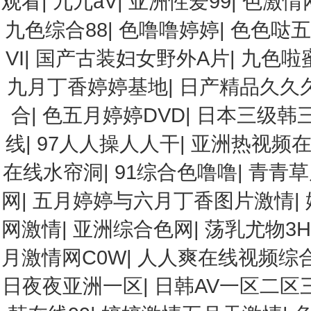
观看
|
九九aV
|
亚洲性爱99
|
色激情
九色综合88
|
色噜噜婷婷
|
色色哒五
VI
|
国产古装妇女野外A片
|
九色啦
九月丁香婷婷基地
|
日产精品久久
合
|
色五月婷婷DVD
|
日本三级韩三
线
|
97人人操人人干
|
亚洲热视频
在线水帘洞
|
91综合色噜噜
|
青青草
网
|
五月婷婷与六月丁香图片激情
|
网激情
|
亚洲综合色网
|
荡乳尤物3H
月激情网C0W
|
人人爽在线视频综
日夜夜亚洲一区
|
日韩AV一区二区