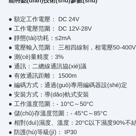
能特點(diǎn)
技術(shù)參數(shù)
● 額定工作電壓： DC 24V
● 工作電壓范圍： DC 12V-28V
● 靜態(tài)功耗：≤2mA
● 電壓輸入范圍： 三相四線制，相電壓50-400
● 測(cè)量精度：3%
● 通訊：二總線通訊協(xié)議
● 有效通訊距離： 1500m
● 編碼方式：通過(guò)專用編碼器設(shè)定
● 安裝方式：導(dǎo)軌式安裝
● 工作溫度范圍：- 10°C～50°C
● 儲(chǔ)存溫度范圍：- 45°C～85°C
● 相對(duì)濕度、溫度：20°C以下濕度90%不結(
● 防護(hù)等級(jí)： IP30