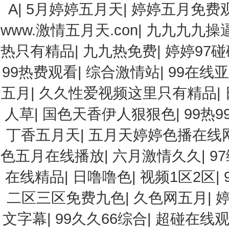
A
|
5月婷婷五月天
|
婷婷五月免费
www.激情五月天.con
|
九九九九操
热只有精品
|
九九热免费
|
婷婷97碰
99热费观看
|
综合激情站
|
99在线
五月
|
久久性爱视频这里只有精品
|
人草
|
国色天香伊人狠狠色
|
99热99
丁香五月天
|
五月天婷婷色播在线
色五月在线播放
|
六月激情久久
|
9
在线精品
|
日噜噜色
|
视频1区2区
|
二区三区免费九色
|
久色网五月
|
文字幕
|
99久久66综合
|
超碰在线