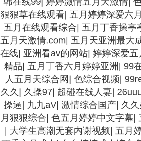
韩在线99
|
婷婷激情五月天激情
|
狠狠草在线观看
|
五月婷婷深爱六
五月在线观看综合
|
五月丁香操亭
五月天激情.com
|
五月天亚洲最大
在线
|
亚洲看av的网站
|
婷婷深爱五
精品
|
五月丁香六月婷婷亚洲
|
99
人五月天综合网
|
色综合视频
|
99
久久
|
久操97
|
超碰在线人妻
|
26uuu
操逼
|
九九aV
|
激情综合国产
|
久久
月狠狠综合
|
色五月婷婷中文字幕
|
|
大学生高潮无套内谢视频
|
五月