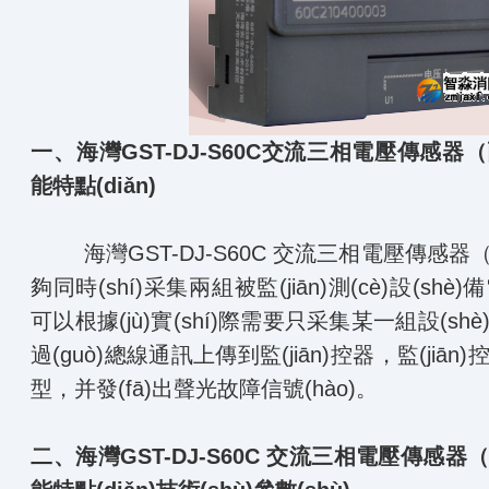
一、
海灣GST
-DJ-S60C交流三相電壓傳感
能特點(diǎn)
海灣GST
-DJ-S60C 交流三相電壓傳感
夠同時(shí)采集兩組被監(jiān)測(cè)設(shè
可以根據(jù)實(shí)際需要只采集某一組設(sh
過(guò)總線通訊上傳到監(jiān)控器，監(
型，并發(fā)出聲光故障信號(hào)。
二、
海灣GST-DJ-S60C 交流三相電壓傳感