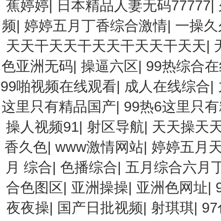
蕉婷婷
|
日本精品人妻无码77777
|
频
|
婷婷五月丁香综合激情
|
一操久
天天干天天干天天干天天干天天
|
色亚洲无码
|
操逼六区
|
99热综合在
99啪视频在线观看
|
成人在线综合
|
这里只有精品国产
|
99热6这里只
操人视频91
|
射区导航
|
天天操天
香久色
|
www激情网站
|
婷婷五月
月 综合
|
色播综合
|
五月综合六月
合色图区
|
亚洲操操
|
亚洲色网址
|
夜夜操
|
国产日批视频
|
射琪琪
|
9