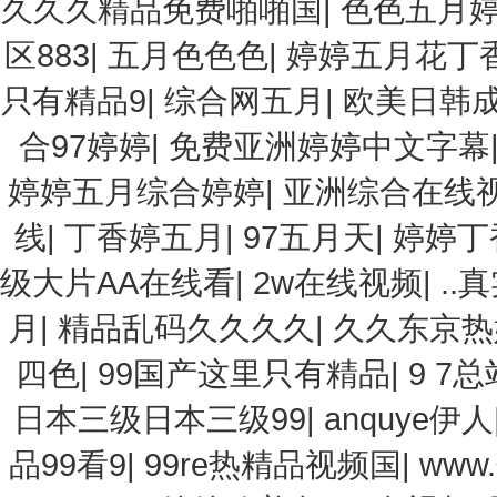
久久久精品免费啪啪国
|
色色五月
区883
|
五月色色色
|
婷婷五月花丁
只有精品9
|
综合网五月
|
欧美日韩
合97婷婷
|
免费亚洲婷婷中文字幕
婷婷五月综合婷婷
|
亚洲综合在线
线
|
丁香婷五月
|
97五月天
|
婷婷丁
级大片AA在线看
|
2w在线视频
|
..
月
|
精品乱码久久久久
|
久久东京热
四色
|
99国产这里只有精品
|
9 7
日本三级日本三级99
|
anquye伊人
品99看9
|
99re热精品视频国
|
www