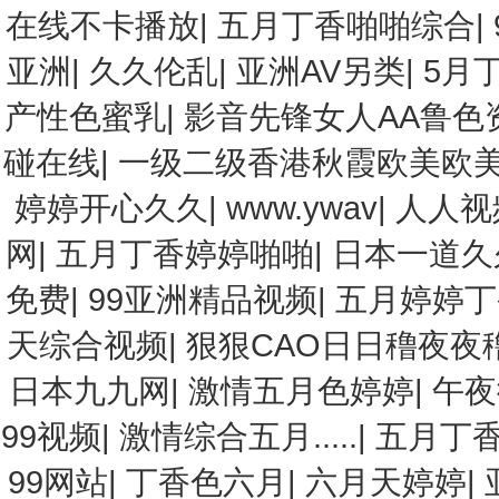
在线不卡播放
|
五月丁香啪啪综合
|
亚洲
|
久久伦乱
|
亚洲AV另类
|
5月
产性色蜜乳
|
影音先锋女人AA鲁色
碰在线
|
一级二级香港秋霞欧美欧
婷婷开心久久
|
www.ywav
|
人人视
网
|
五月丁香婷婷啪啪
|
日本一道久
免费
|
99亚洲精品视频
|
五月婷婷丁
天综合视频
|
狠狠CAO日日穞夜夜穞
日本九九网
|
激情五月色婷婷
|
午夜
99视频
|
激情综合五月.....
|
五月丁
99网站
|
丁香色六月
|
六月天婷婷
|