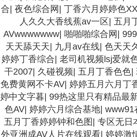
合
|
夜色综合网
|
丁香六月婷婷色XX
人久久大香线蕉av一区
|
五月
AVwwwwwww
|
啪啪啪综合网
|
99
天天舔天天
|
九月av在线
|
色天天
婷婷丁香综合
|
老司机视频lsj爱就
干2007
|
久碰视频
|
五月丁香色色
|
免费黄网不卡AV
|
婷婷五月六月丁
婷中文字暮
|
99热这里只有精品最
色AV
|
婷婷六月综合基地
|
www9
五月丁香婷婷钟和色图
|
专区无日
外亚洲成AV人片在线观看
|
婷婷激