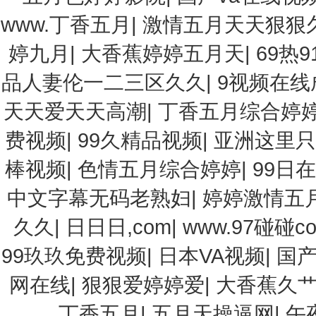
www.丁香五月
|
激情五月天天狠狠
婷九月
|
大香蕉婷婷五月天
|
69热
品人妻伦一二三区久久
|
9视频在线
天天爱天天高潮
|
丁香五月综合婷
费视频
|
99久精品视频
|
亚洲这里只
棒视频
|
色情五月综合婷婷
|
99日
中文字幕无码老熟妇
|
婷婷激情五
久久
|
日日日,com
|
www.97碰碰c
99玖玖免费视频
|
日本VA视频
|
国产
网在线
|
狠狠爱婷婷爱
|
大香蕉久
丁香五月
|
五月天操逼网
|
午