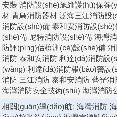
安裝
消防設(shè)施維護(hù)保養(yǎ
材
青鳥消防器材
泛海三江消防設(s
消防設(shè)備
泰和安消防設(shè)
(shè)備
尼特消防設(shè)備
海灣消防
防評(píng)估檢測(cè)設(shè)備
消
消防
泰和安消防
利達(dá)消防設(s
(wǎng)
利達(dá)消防報(bào)警設(s
消防
三江消防
泰和安消防
藝光消
海灣消防安全技術(shù)
海灣消防
相關(guān)導(dǎo)航:
海灣消防
海