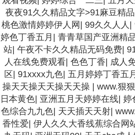
夜夜91久久精品文字>91麻豆精
桃色激情婷婷伊人网
|
99久久人人
|
婷色丁香五月
|
青青草国产亚洲精
站
|
午夜不卡久久精品无码免费
|
9
人在线免费观看
|
色色丁香
|
成人
区
|
91xxxx九色
|
五月婷婷丁香五
操天天操天天操天天操
|
www.狠
日本黄色
|
亚洲五月天婷婷在线
|
婷
色综合九九色
|
天天插天天射
|
ww
香性爱
|
伊人久久大香线蕉综合网