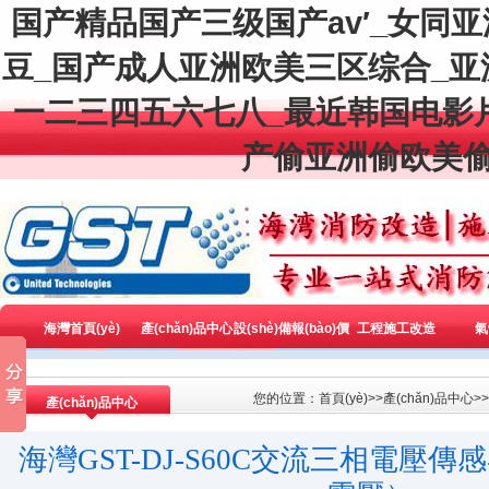
国产精品国产三级国产av′_女同
豆_国产成人亚洲欧美三区综合_
一二三四五六七八_最近韩国电影
产偷亚洲偷欧美偷
海灣首頁(yè)
產(chǎn)品中心
設(shè)備報(bào)價
工程施工改造
氣
(jià)
您的位置：
首頁(yè)
>>
產(chǎn)品中心
>>
產(chǎn)品中心
海灣GST-DJ-S60C交流三相電壓