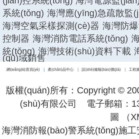
(jiān)控系統(tǒng)
海灣電源監(jiān)
系統(tǒng)
海灣應(yīng)急疏散監(ji
海灣空氣采樣探測(cè)器
海灣防爆消
控制器
海灣消防電話系統(tǒng)
海
統(tǒng)
海灣技術(shù)資料下載
(qū)域銷售
網(wǎng)站首頁(yè)
|
產(chǎn)品中心
|
設(shè)備報(bào)價(jià)
|
工程
版權(quán)所有：Copyright © 200
(shù)有限公司
電子郵箱：1334
圖 （
X
海灣消防報(bào)警系統(tǒng)施