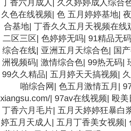
丁香六月成人
|
久久婷婷成人综合
久色在线视频
|
色 五月婷婷基地
|
合基地
|
丁香久久五月天视频在线
二区三区
|
色婷婷无吗
|
91精品无
综合在线
|
亚洲五月天综合色
|
国产
洲视频码
|
激情综合色
|
99热无码
|
99久久精品
|
五月婷天天搞视频
|
久
啪综合网
|
色五月激情五月
|
9
xiangsu.com/
|
97av在线视频
|
殴美
丁香六月毛片
|
五月天婷婷狂暴白
婷五月天成人
|
五月丁香美女视频
|