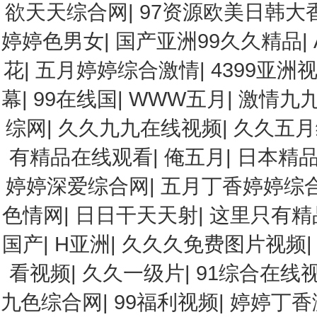
欲天天综合网
|
97资源欧美日韩大
婷婷色男女
|
国产亚洲99久久精品
|
花
|
五月婷婷综合激情
|
4399亚洲
幕
|
99在线国
|
WWW五月
|
激情九
综网
|
久久九九在线视频
|
久久五月
有精品在线观看
|
俺五月
|
日本精品
婷婷深爱综合网
|
五月丁香婷婷综
色情网
|
日日干天天射
|
这里只有精
国产
|
H亚洲
|
久久久免费图片视频
看视频
|
久久一级片
|
91综合在线
九色综合网
|
99福利视频
|
婷婷丁香