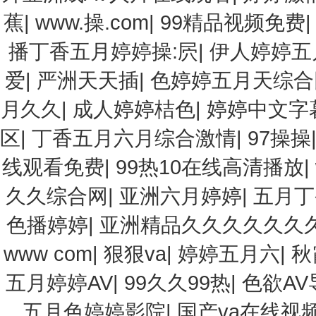
蕉
|
www.操.com
|
99精品视频免费
播丁香五月婷婷操:屄
|
伊人婷婷五
爱
|
严洲天天插
|
色婷婷五月天综合
月久久
|
成人婷婷桔色
|
婷婷中文字
区
|
丁香五月六月综合激情
|
97操操
线观看免费
|
99热10在线高清播放
|
久久综合网
|
亚洲六月婷婷
|
五月丁
色播婷婷
|
亚洲精品久久久久久久
www com
|
狠狠va
|
婷婷五月六
|
秋
五月婷婷AV
|
99久久99热
|
色欲AV
五月色婷婷影院
|
国产va在线视