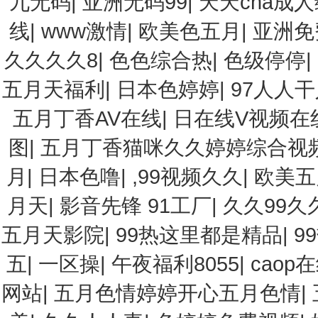
九无码
|
亚洲无码99
|
天天cha成
线
|
www激情
|
欧美色五月
|
亚洲免
久久久久8
|
色色综合热
|
色级停停
|
五月天福利
|
日本色婷婷
|
97人人
五月丁香AV在线
|
日在线V视频在
图
|
五月丁香猫咪久久婷婷综合视
月
|
日本色噜
|
,99视频久久
|
欧美五
月天
|
影音先锋 91工厂
|
久久99久
五月天影院
|
99热这里都是精品
|
9
五
|
一区操
|
午夜福利8055
|
caop
网站
|
五月色情婷婷开心五月色情
|