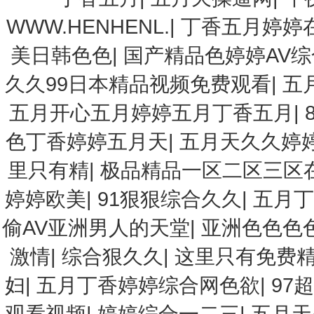
WWW.HENHENL.
|
丁香五月婷婷
美日韩色色
|
国产精品色婷婷AV
久久99日本精品视频免费观看
|
五
五月开心五月婷婷五月丁香五月
|
色丁香婷婷五月天
|
五月天久久婷
里只有精
|
极品精品一区二区三区
婷婷欧美
|
91狠狠综合久久
|
五月丁
偷AV亚洲男人的天堂
|
亚洲色色色
激情
|
综合狠久久
|
这里只有免费
妇
|
五月丁香婷婷综合网色欲
|
97
观看视频
|
婷婷综合一二三
|
五月天