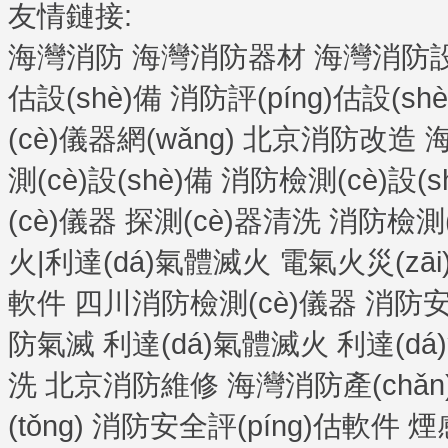
友情鏈接:
海灣消防
海灣消防器材
海灣消防設(
估設(shè)備
消防評(píng)估設(sh
(cè)儀器網(wǎng)
北京消防改造
海
測(cè)設(shè)備
消防檢測(cè)設(s
(cè)儀器
探測(cè)器清洗
消防檢測(c
火|利達(dá)氣體滅火
電氣火災(zāi
軟件
四川消防檢測(cè)儀器
消防安
防氣滅
利達(dá)氣體滅火
利達(d
洗
北京消防維修
海灣消防產(chǎn
(tǒng)
消防安全評(píng)估軟件
煙