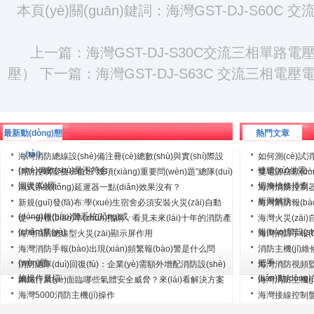
本頁(yè)關(guān)鍵詞：海灣GST-DJ-S60
上一篇：
海灣GST-DJ-S30C交流三相單路
壓）
下一篇：
海灣GST-DJ-S63C 交流三相電
最新動(dòng)態
熱門文章
(tài)
海灣消防總線設(shè)備注冊(cè)總數(shù)與實(shí)際設
如何測(cè)試消
(shè)備數(shù)量不符合···
連續(xù)供電··
消防控制室值班值班“幾項(xiàng)重要問(wèn)題”總隊(duì)
雙電源自動(dòn
回復(fù)匯···
切換檢修排查
濕式系統(tǒng)延遲器一點(diǎn)效果沒有？
海灣消防控制器鍵
析與解決···
新規(guī)發(fā)布:學(xué)生宿舍必須安裝火災(zāi)自動
海灣消防報(bà
(dòng)報(bào)警系統(tǒng)或···
從一份標(biāo)準(zhǔn)指南，看見未來(lái)十年的消防產
海灣火災(zāi)
(chǎn)業(yè)
報(bào)警設(s
海灣消防總線型火災(zāi)顯示屏作用
海灣消防手報(bào
海灣消防手報(bào)出現(xiàn)頻繁報(bào)警是什么問
消防主機(jī)維
(wèn)題
把手···
消防總隊(duì)回復(fù)：企業(yè)需額外增配消防設(shè)
海灣消防視頻監(j
施操作員切···
(lián)動(dòng)
鋼鐵行業(yè)面臨哪些氣體安全威脅？來(lái)看解決方案
海灣消防主機(jī
海灣5000消防主機(jī)操作
海灣接線控制盤