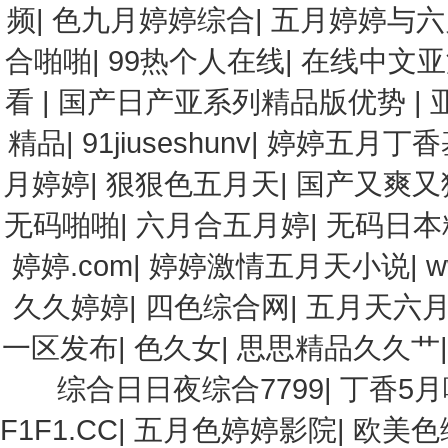
频
|
色九月婷婷综合
|
五月婷婷与六
合啪啪
|
99热个人在线
|
在线中文亚
看
|
国产日产亚系列精品版优势
|
精品
|
91jiuseshunv
|
婷婷五月丁香
月婷婷
|
狠狠色五月天
|
国产又爽又
无码啪啪
|
六月合五月婷
|
无码日本精
婷婷.com
|
婷婷激情五月天小说
|
w
久久婷婷
|
四色综合网
|
五月天六
一区发布
|
色久女
|
思思精品久久艹
综合日日夜综合7799
|
丁香5月
F1F1.CC
|
五月色婷婷影院
|
欧美色