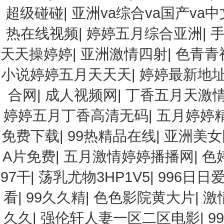
超级碰碰
|
亚洲va综合va国产va中
热在线视频
|
婷婷五月综合亚洲
|
天天操婷婷
|
亚洲激情四射
|
色青青
小说婷婷五月天天天
|
婷婷最新地
合网
|
成人视频网
|
丁香五月天激
婷婷五月丁香高清无码
|
五月婷婷
免费下载
|
99热精品在线
|
亚洲美女
A片免费
|
五月激情婷婷播播网
|
色
97干
|
荡乳尤物3HP1V5
|
996日日
看
|
99久久精
|
色色影院黄大片
|
激
久久
|
强伦轩人妻一区二区电影
|
9