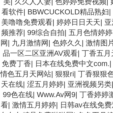
美
|
久久人人妻
|
色婷婷免费视频
|
看软件
|
BBWCUCKOLD精品熟妇
美噜噜免费观看
|
婷婷日日天天
|
亚
频推荐
|
99综合自拍
|
五月色情婷婷
网
|
九月激情网
|
色婷久久
|
激情图片
品一区二区亚洲AV观看
|
丁香五月
免费丁香
|
日本在线免费中文com.
情色五月天网站
|
狠狠ri
|
丁香狠狠
天在线
|
涩五月婷婷
|
亚洲视频另类
99色在线
|
Www.Av网9
|
丁香婷婷
看
|
激情五月婷婷
|
日韩av在线免