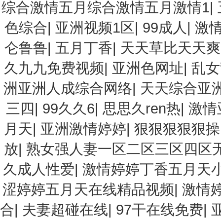
综合激情五月综合激情五月激情1
|
色综合
|
亚洲视频1区
|
99成人
|
激
仑鲁鲁
|
五月丁香
|
天天草比天天爽
久九九免费视频
|
亚洲色网址
|
乱女
洲亚洲人成综合网络
|
天天综合亚
三四
|
99久久6
|
思思久ren热
|
激情
月天
|
亚洲激情婷婷
|
狠狠狠狠狠操
放
|
熟女强人妻一区二区三区四区
久成人性爱
|
激情婷婷丁香五月天
涩婷婷五月天在线精品视频
|
激情
合
|
夫妻超碰在线
|
97干在线免费
|