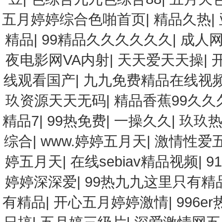
五月婷婷综合色啪首页
|
精品久热
|
精品
|
99精品久久久久久久
|
成人网
夜电影网VA内射
|
天天爱天天操
|
线观看国产
|
九九免费精品在线视
玖资源天天无码
|
精品香蕉99久
精品7
|
99热免费
|
一操久久
|
玖玖
综合
|
www.婷婷五月天
|
激情性爱
婷五月天
|
在线sebiav精品视频
|
9
婷婷深深爱
|
99热九九这里只有精
有精品
|
开心五月婷婷激情
|
996er