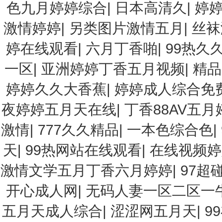
色九月婷婷综合
|
日本高清久
|
婷
激情婷婷
|
另类图片激情五月
|
丝袜
婷在线观看
|
六月丁香啪
|
99热久
一区
|
亚洲婷婷丁香五月视频
|
精品
婷婷久久大香蕉
|
婷婷成人综合免
夜婷婷五月天在线
|
丁香88AV五月
激情
|
777久久精品
|
一本色综合色
|
天
|
99热网站在线观看
|
在线视频婷
激情文学五月丁香六月婷婷
|
97超
开心成人网
|
无码人妻一区二区一
五月天成人综合
|
涩涩网五月天
|
9