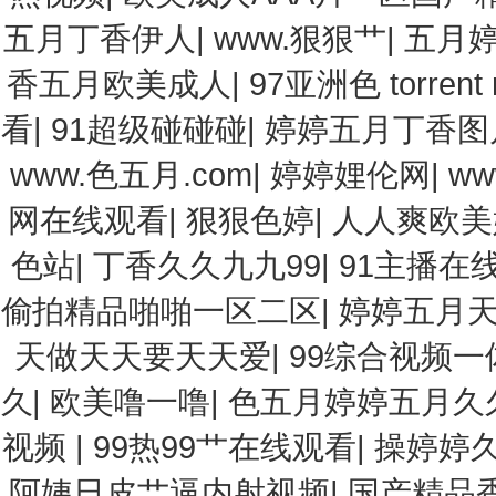
五月丁香伊人
|
www.狠狠艹
|
五月
香五月欧美成人
|
97亚洲色 torrent 
看
|
91超级碰碰碰
|
婷婷五月丁香图
www.色五月.com
|
婷婷娌伦网
|
w
网在线观看
|
狠狠色婷
|
人人爽欧美
色站
|
丁香久久九九99
|
91主播在
偷拍精品啪啪一区二区
|
婷婷五月天
天做天天要天天爱
|
99综合视频一
久
|
欧美噜一噜
|
色五月婷婷五月久
视频
|
99热99艹在线观看
|
操婷婷
阿姨日皮艹逼内射视频
|
国产精品