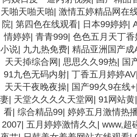
天啪天啪天啪
|
激情五婷精品网在
院
|
第四色在线观看
|
日本99婷婷
|
情婷婷
|
青青999
|
色色五月天丁香
小说
|
九九热免费
|
精品亚洲国产成
天天揷综合网
|
思思久久99热
|
国
91九色无码内射
|
丁香五月婷婷AV
天天干夜晚夜操
|
国产99久9在线+
妻
|
天堂久久久久天堂网
|
91网站黄
看
|
综合精品99
|
婷婷五月激情热
2007
|
五月婷婷激情久久
|
www,超
夜艹
|
日韩美女羞羞网站在线观看
|