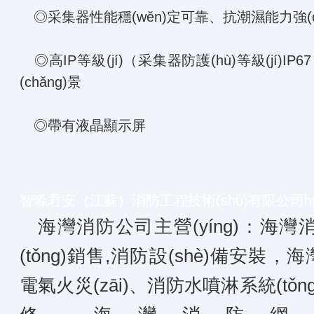
◎采集器性能穩(wěn)定可靠、抗潮濕能力強(qi
◎高IP等級(jí)（采集器防護(hù)等級(jí)
(chǎng)景
◎帶有液晶顯示屏
智淼君安（江蘇）消防工程技術(shù)有限公司
h
海灣消防公司主營(yíng)：海灣消
(tǒng)銷售,消防設(shè)備安裝
電氣火災(zāi)、消防水噴淋系統(t