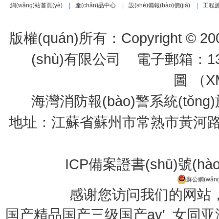
網(wǎng)站首頁(yè)
|
產(chǎn)品中心
|
設(shè)備報(bào)價(jià)
|
工程
版權(quán)所有：Copyright © 200
(shù)有限公司
電子郵箱：1334
圖 （
X
海灣消防報(bào)警系統(tǒng
地址：江蘇省蘇州市常熟市黃河路275號(h
ICP備案證書(shū)號(hà
蘇公網(wǎng
感谢您访问我们的网站
国产精品国产三级国产av′_女同