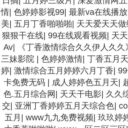
日搞
|
五月婷三级片
|
深爱激情网五
情
|
色婷婷影视99
|
最新va在线播放
美
|
五月丁香啪啪啪
|
天天爱天天做
狠狠干在线
|
99在线观看视频
|
天天
Av
|
《丁香激情综合久久伊人久久》
三妹影院
|
色婷婷激情
|
丁香五月
婷
|
激情综合五月婷婷六月丁香
|
9
卡免费无码
|
成人婷婷色五月天
|
色.五月综合网
|
天天干电影
|
久久
交
|
亚洲丁香婷婷五月天综合色
|
c
五月
|
www九九免费视频
|
玖玖婷