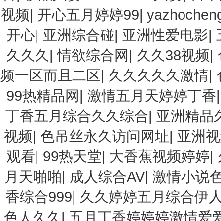
视频
|
开心五月婷婷99
|
yazhochen
开心
|
亚洲综合碰
|
亚洲性爱电影
|
久久久
|
情欲综合网
|
久久38视频
|
频一区而且二区
|
久久久久久激情
|
99热精品网
|
激情五月天婷婷丁香
丁香五月综合久久综合
|
亚洲精品
视频
|
色吊丝永久访问网址
|
亚洲视
观看
|
99热天堂
|
大香蕉视频婷婷
|
月天啪啪
|
成人综合AV
|
激情小说
香综合999
|
久久婷婷五月综合伊
色人久久
|
五月丁香婷婷婷激情爱