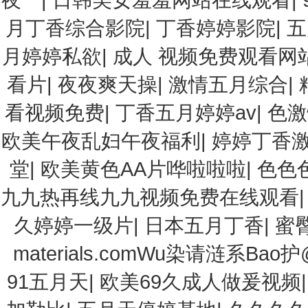
月丁香综合影院
|
丁香婷婷影院
|
五
月婷婷私欲
|
成人 视频免费观看网
看片
|
夜夜爽天操
|
激情五月综合
|
看视频免费
|
丁香五月婷婷av
|
色激
欧美午夜乱妇午夜福利
|
婷婷丁香
堂
|
欧美黄色AA片哗啦啦啦
|
色色
九九热再线九九视频免费在线观看
久婷婷一级片
|
日本五月丁香
|
蜜
materials.comWu染请涟系Bao护
91五月天
|
欧美69久成人做爰视频