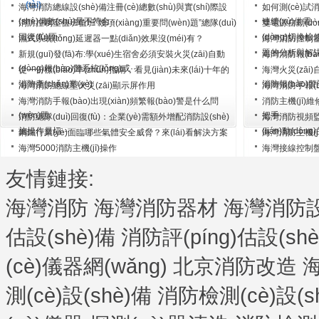
(tài)
海灣消防總線設(shè)備注冊(cè)總數(shù)與實(shí)際設
如何測(cè)試消
(shè)備數(shù)量不符合···
連續(xù)供電··
消防控制室值班值班“幾項(xiàng)重要問(wèn)題”總隊(duì)
雙電源自動(dòng
回復(fù)匯···
(dòng)切換
濕式系統(tǒng)延遲器一點(diǎn)效果沒(méi)有？
海灣消防控制器鍵盤
題的分析與解決·
新規(guī)發(fā)布:學(xué)生宿舍必須安裝火災(zāi)自動
海灣消防報(bà
(dòng)報(bào)警系統(tǒng)或···
從一份標(biāo)準(zhǔn)指南，看見(jiàn)未來(lái)十年的
海灣火災(zāi)自
消防產(chǎn)業(yè)
消防報(bào)警
海灣消防總線型火災(zāi)顯示屏作用
海灣消防手報(bào
海灣消防手報(bào)出現(xiàn)頻繁報(bào)警是什么問
消防主機(jī)維
(wèn)題
把手···
消防總隊(duì)回復(fù)：企業(yè)需額外增配消防設(shè)
海灣消防視頻監(j
施操作員切···
(lián)動(dòng)
鋼鐵行業(yè)面臨哪些氣體安全威脅？來(lái)看解決方案
海灣消防主機(jī
海灣5000消防主機(jī)操作
海灣接線控制盤(p
友情鏈接:
海灣消防
海灣消防器材
海灣消防設(
估設(shè)備
消防評(píng)估設(sh
(cè)儀器網(wǎng)
北京消防改造
海
測(cè)設(shè)備
消防檢測(cè)設(s