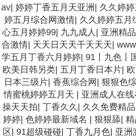
av
|
婷婷丁香五月天亚洲
|
久久婷婷
婷五月综合网激情
|
久久婷婷五月
心五月婷婷99
|
九九成人
|
亚洲精品
合激情
|
天天日天天干天天天
|
www
学五月丁香六月婷婷
|
91丨九色丨
欧美日韩另类
|
五月丁香日本片
|
欧
日本三级片
|
香蕉综合网
|
狠狠色
情蜜桃婷婷五月天
|
亚洲成人在线
操天天拍
|
丁香久久
|
久久免费精品
婷婷
|
色婷婷最新域名
|
狠狠舔
|
精
区
|
91超级碰碰
|
丁香九月色
|
亚洲