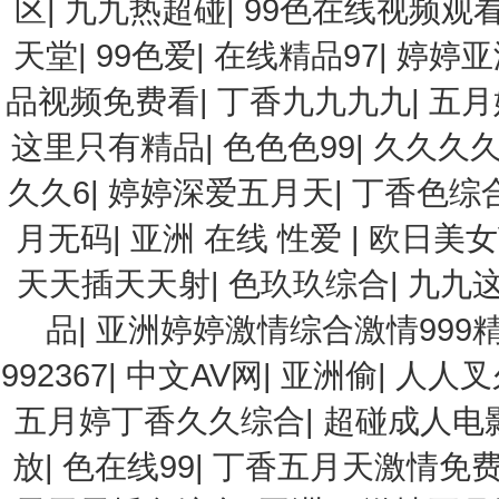
区
|
九九热超碰
|
99色在线视频观
天堂
|
99色爱
|
在线精品97
|
婷婷亚
品视频免费看
|
丁香九九九九
|
五月
这里只有精品
|
色色色99
|
久久久
久久6
|
婷婷深爱五月天
|
丁香色综
月无码
|
亚洲 在线 性爱
|
欧日美女
天天插天天射
|
色玖玖综合
|
九九
品
|
亚洲婷婷激情综合激情999
992367
|
中文AV网
|
亚洲偷
|
人人叉
五月婷丁香久久综合
|
超碰成人电
放
|
色在线99
|
丁香五月天激情免费