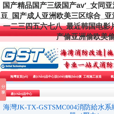
国产精品国产三级国产av′_女同
豆_国产成人亚洲欧美三区综合_
一二三四五六七八_最近韩国电影
产偷亚洲偷欧美偷
海灣首頁(yè)
產(chǎn)品中心
設(shè)備報(bào)價
工程施工改造
氣
(jià)
產(chǎn)品中心
您的位置：
首頁(yè)
>>
產(chǎn)品中心
>>
海灣智慧消防物聯(liá
海灣JK-TX-GSTSMC004消防給水系