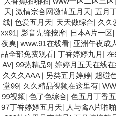
大香蕉啪啪啪
|
www一区二区三区
天
|
激情宗合网激情五月天
|
五月
线
|
色爱五月天
|
天天做综合
|
久久
xx91
|
影音先锋按摩
|
日本A片一区
夜爽
|
www.91在线看
|
亚洲午夜成人
品全部免费观看
|
丁香婷婷九月
|
在
AV
|
99热精品9
|
婷婷月五天在线在
久久久AAA
|
另类五月婷婷
|
超碰
堂99
|
久久精品视频在这里有
|
WW
99视频
|
色了色综合
|
色五月丁香五
97丁香婷婷五月天
|
人与禽A片啪