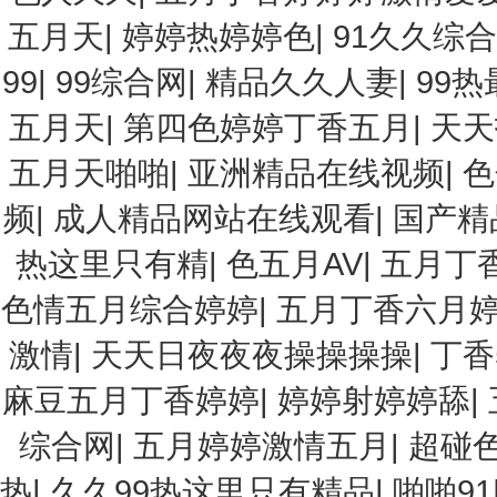
五月天
|
婷婷热婷婷色
|
91久久综
99
|
99综合网
|
精品久久人妻
|
99热
五月天
|
第四色婷婷丁香五月
|
天天
五月天啪啪
|
亚洲精品在线视频
|
色
频
|
成人精品网站在线观看
|
国产精
热这里只有精
|
色五月AV
|
五月丁
色情五月综合婷婷
|
五月丁香六月
激情
|
天天日夜夜夜操操操操
|
丁香
麻豆五月丁香婷婷
|
婷婷射婷婷舔
|
综合网
|
五月婷婷激情五月
|
超碰
热
|
久久99热这里只有精品
|
啪啪91