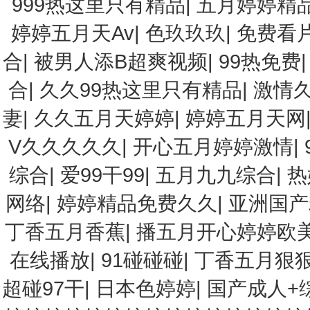
999热这里只有精品
|
五月婷婷精
婷婷五月天Av
|
色玖玖玖
|
免费看
合
|
被男人添B超爽视频
|
99热免费
合
|
久久99热这里只有精品
|
激情
妻
|
久久五月天婷婷
|
婷婷五月天网
V久久久久久
|
开心五月婷婷激情
|
综合
|
爱99干99
|
五月九九综合
|
热
网络
|
婷婷精品免费久久
|
亚洲国产
丁香五月香蕉
|
播五月开心婷婷欧
在线播放
|
91碰碰碰
|
丁香五月狠
超碰97干
|
日本色婷婷
|
国产成人+