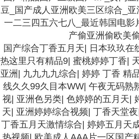
豆_国产成人亚洲欧美三区综合_
一二三四五六七八_最近韩国电影
产偷亚洲偷欧美偷
国产综合丁香五月天
|
日本玖玖在
热这里只有精品9
|
蜜桃婷婷丁香
|
亚洲
|
九九九九综合
|
婷婷 丁香 精
线久久99久目本WW
|
午夜无码熟
视
|
亚洲色另类
|
色婷婷的五月天
|
天
|
亚洲婷婷综合视频
|
丁香天堂夜
丁香五月天激情综合
|
婷婷五月天
热视频
|
欧美成人AAA片一区国产