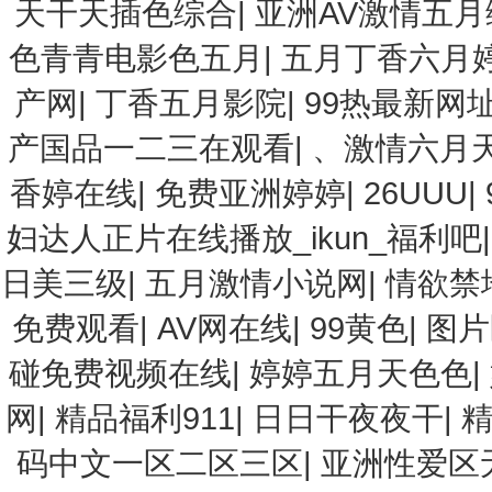
天干天插色综合
|
亚洲AV激情五
色青青电影色五月
|
五月丁香六月
产网
|
丁香五月影院
|
99热最新网
产国品一二三在观看
|
、激情六月
香婷在线
|
免费亚洲婷婷
|
26UUU
|
妇达人正片在线播放_ikun_福利吧
日美三级
|
五月激情小说网
|
情欲禁
免费观看
|
AV网在线
|
99黄色
|
图片
碰免费视频在线
|
婷婷五月天色色
|
网
|
精品福利911
|
日日干夜夜干
|
码中文一区二区三区
|
亚洲性爱区