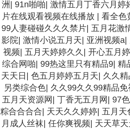
洲
|
91n啪啪
|
激情五月丁香六月婷
片在线观看视频在线播放
|
看全色
99人妻碰碰久久久禁片
|
五月花激
影院
|
激情小说五月天
|
亚洲视频a
|
视频
|
五月天婷婷久久
|
开心五月
综合网啪
|
99热这里只有精品9
|
精
天天日
|
色五月婷婷五月天
|
久久精
另类综合色
|
久久99久久99精品
五月天资源网
|
丁香无五月网
|
97
粽合合合合
|
天天久久婷婷
|
五月天
月成人丝袜
|
任你爽视频
|
天天草天