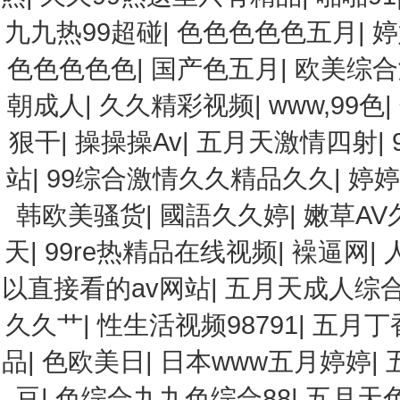
九九热99超碰
|
色色色色色五月
|
婷
色色色色色
|
国产色五月
|
欧美综合
朝成人
|
久久精彩视频
|
www,99色
|
狠干
|
操操操Av
|
五月天激情四射
|
站
|
99综合激情久久精品久久
|
婷婷
韩欧美骚货
|
國語久久婷
|
嫩草AV
天
|
99re热精品在线视频
|
襙逼网
|
以直接看的av网站
|
五月天成人综
久久艹
|
性生活视频98791
|
五月丁
品
|
色欧美日
|
日本www五月婷婷
|
豆
|
色综合九九色综合88
|
五月天