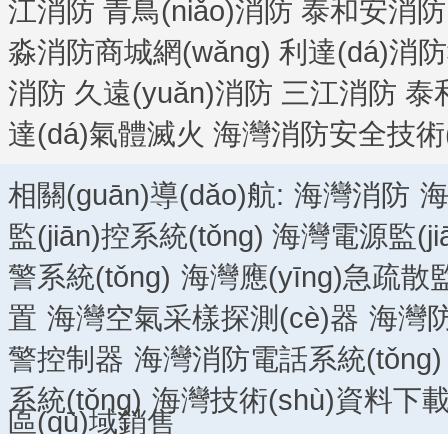
江消防
青鳥(niǎo)消防
泰和安消防
淼消防商城網(wǎng)
利達(dá)消防
消防
久遠(yuǎn)消防
三江消防
泰
達(dá)氣體滅火
海灣消防安全技術(s
相關(guān)導(dǎo)航:
海灣消防
海
監(jiān)控系統(tǒng)
海灣電源監(jiā
警系統(tǒng)
海灣應(yīng)急疏散監(
置
海灣空氣采樣探測(cè)器
海灣防
警控制器
海灣消防電話系統(tǒng)
系統(tǒng)
海灣技術(shù)資料下
區(qū)域銷售