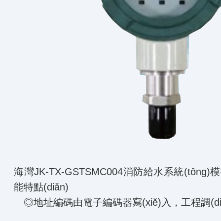
海灣JK-TX-GSTSMC004消防給水系統(tǒ
能特點(diǎn)
◎地址編碼由電子編碼器寫(xiě)入，工程調(dià