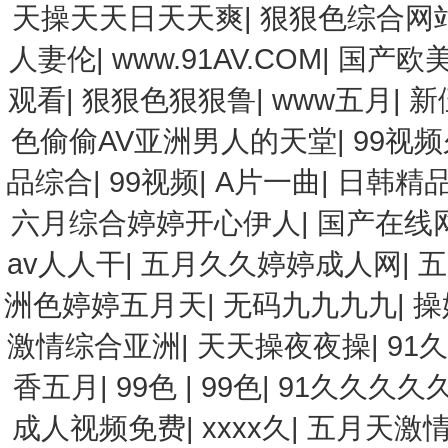
天操天天日天天爽
|
狠狠色综合网
人妻伦
|
www.91AV.COM
|
国产欧
观看
|
狠狠色狠狠鲁
|
www五月
|
新
色偷偷AV亚洲男人的天堂
|
99视
品综合
|
99视频
|
A片一曲
|
日韩精品
六月综合婷婷开心伊人
|
国产在线
av人人干
|
五月久久婷婷成人网
|
五
洲色婷婷五月天
|
无码九九九九
|
操
激情综合亚洲
|
天天操夜夜操
|
91
香五月
|
99色
|
99色
|
91久久久久
成人视频免费
|
xxxx久
|
五月天激