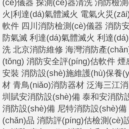
(cè)儀器
探測(cè)器清洗
消防檢測(c
火|利達(dá)氣體滅火
電氣火災(zāi
軟件
四川消防檢測(cè)儀器
消防安
防氣滅
利達(dá)氣體滅火
利達(d
洗
北京消防維修
海灣消防產(chǎn
(tǒng)
消防安全評(píng)估軟件
煙
安裝
消防設(shè)施維護(hù)保養(yǎ
材
青鳥(niǎo)消防器材
泛海三江消防
圳賦安消防設(shè)備
泰和安消防設(
消防設(shè)備
尼特消防設(shè)備
(chǎn)品
消防評(píng)估檢測(cè)設