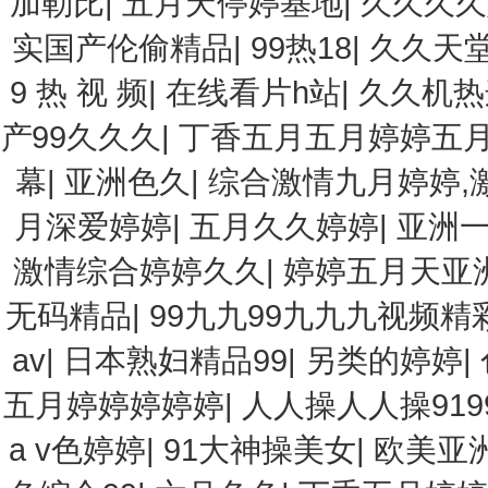
加勒比
|
五月天停婷基地
|
久久久久
实国产伦偷精品
|
99热18
|
久久天
9 热 视 频
|
在线看片h站
|
久久机热
产99久久久
|
丁香五月五月婷婷五
幕
|
亚洲色久
|
综合激情九月婷婷,
月深爱婷婷
|
五月久久婷婷
|
亚洲
激情综合婷婷久久
|
婷婷五月天亚
无码精品
|
99九九99九九九视频精
av
|
日本熟妇精品99
|
另类的婷婷
|
五月婷婷婷婷婷
|
人人操人人操9199
a v色婷婷
|
91大神操美女
|
欧美亚