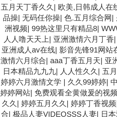
五月天丁香久久
|
欧美,日韩成人在
品操
|
无码任你操
|
色.五月综合网
|
洲视频
|
99热这里只有精品8
|
WWW
人人噜天天上
|
亚洲激情六月丁香
亚洲成人av在线
|
影音先锋91网站
激情六月综合
|
aaa丁香五月天
|
亚
日本精品九九九
|
人人性久久
|
五
婷婷六月激情文学
|
久久99婷婷
|
婷婷网站
|
免费观看全黄做爰的视
久久
|
婷婷五月久久
|
婷婷丁香视频
合
|
极品人妻VIDEOSSS人妻
|
日本