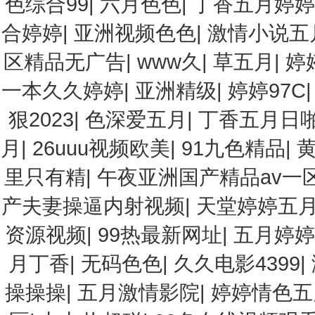
色综合99
|
六月色色
|
丁香五月婷婷
合婷婷
|
亚洲视频色色
|
激情小说五
区精品无广告
|
www久
|
草五月
|
婷
一本久久婷婷
|
亚洲精级
|
婷婷97C
狠2023
|
色深爱五月
|
丁香五月日
月
|
26uuu视频欧美
|
91九色精品
|
里只有精
|
午夜亚洲国产精品av一
产夫妻操逼内射视频
|
天堂婷婷五
资源视频
|
99热最新网址
|
五月婷婷
月丁香
|
无码色色
|
久久电影4399
|
操操操
|
五月激情影院
|
婷婷情色五