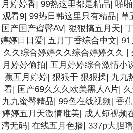
月婷婷香
|
99热这里都是精品
|
啪啪
观看9
|
99热日韩这里只有精品
|
草
国产国产蜜臀AV
|
狠狠搞五月天
|
婷婷日日爱
|
五月丁香综合中文
|
9
久久综合婷婷久久综合婷婷久久
|
月婷婷偷拍
|
五月婷婷综合激情小
蕉五月婷婷
|
狠狠干 狠狠操
|
九九
看
|
国产69久久久欧美黑人A片
|
久
九九蜜臀精品
|
99色在线视频
|
香蕉
婷婷五月天激情唯美
|
成人短视频
清无码
|
在线五月色播
|
337p大胆