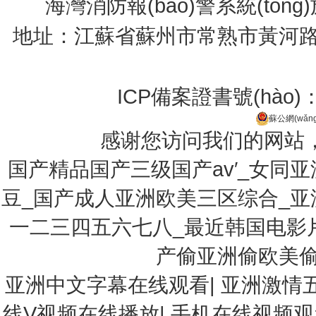
海灣消防報(bào)警系統(tǒng
地址：江蘇省蘇州市常熟市黃河路275號(
ICP備案證書號(hào)
蘇公網(wǎng
感谢您访问我们的网站
国产精品国产三级国产av′_女同
豆_国产成人亚洲欧美三区综合_
一二三四五六七八_最近韩国电影
产偷亚洲偷欧美偷
亚洲中文字幕在线观看
|
亚洲激情
线V视频在线播放
|
手机在线视频观