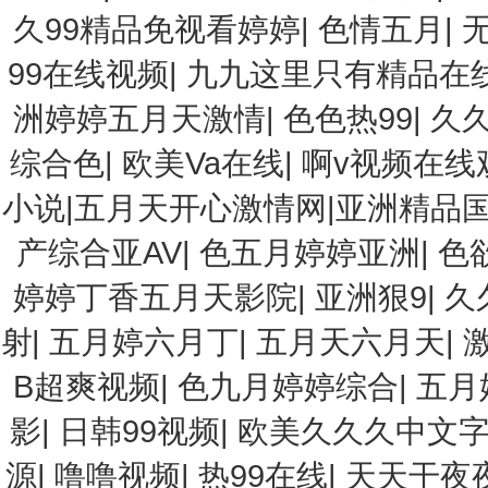
久99精品免视看婷婷
|
色情五月
|
99在线视频
|
九九这里只有精品在
洲婷婷五月天激情
|
色色热99
|
久
综合色
|
欧美Va在线
|
啊v视频在线
小说|五月天开心激情网|亚洲精品
产综合亚AV
|
色五月婷婷亚洲
|
色
婷婷丁香五月天影院
|
亚洲狠9
|
久
射
|
五月婷六月丁
|
五月天六月天
|
B超爽视频
|
色九月婷婷综合
|
五月
影
|
日韩99视频
|
欧美久久久中文
源
|
噜噜视频
|
热99在线
|
天天干夜