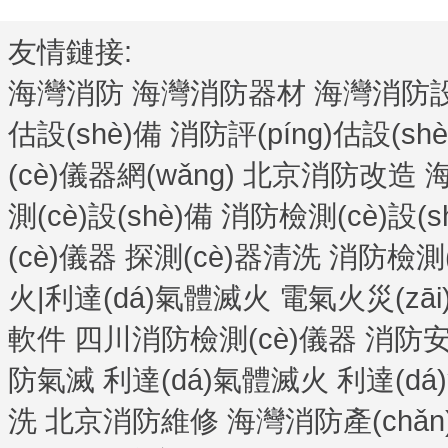
友情鏈接:
海灣消防
海灣消防器材
海灣消防設(
估設(shè)備
消防評(píng)估設(sh
(cè)儀器網(wǎng)
北京消防改造
海
測(cè)設(shè)備
消防檢測(cè)設(s
(cè)儀器
探測(cè)器清洗
消防檢測(c
火|利達(dá)氣體滅火
電氣火災(zāi
軟件
四川消防檢測(cè)儀器
消防安
防氣滅
利達(dá)氣體滅火
利達(d
洗
北京消防維修
海灣消防產(chǎn