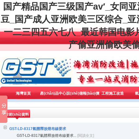
国产精品国产三级国产av′_女同
豆_国产成人亚洲欧美三区综合_
一二三四五六七八_最近韩国电影
产偷亚洲偷欧美偷
海灣首頁
產(chǎn)品中心
設(shè)備報(bào)價
工程施工改造
氣
(jià)
技術(shù)資料
GST-LD-8317氣體釋放燈布線要求
GST-LD-8317氣體釋放燈布線要求...
[閱讀全文]