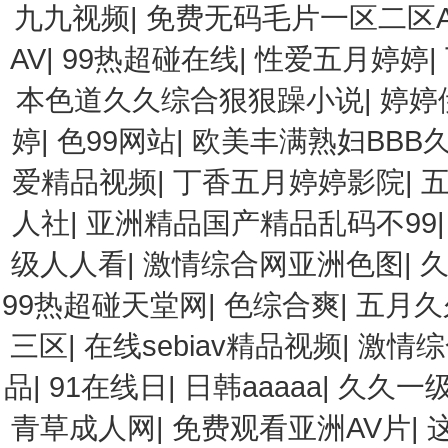
九九视频
|
免费无码毛片一区二区
AV
|
99热超碰在线
|
性爱五月婷婷
|
本色道久久综合狠狠躁小说
|
婷婷
婷
|
色99网站
|
欧美丰满熟妇BBB
爱精品视频
|
丁香五月婷婷影院
|
人社
|
亚洲精品国产精品乱码不99
级人人看
|
激情综合网亚洲色图
|
99热超碰天堂网
|
色综合爽
|
五月久
三区
|
在线sebiav精品视频
|
激情综
品
|
91在线日
|
日韩aaaaa
|
久久一级
青草成人网
|
免费观看亚洲AV片
|