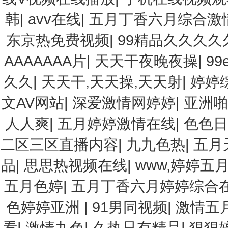
韩
|
avv在线
|
五月丁香六月综合激
东京热免费视频
|
99精品久久久久
AAAAAAA片
|
天天干夜晚夜操
|
9
久久
|
天天干,天天操,天天射
|
婷婷
文AV网站
|
深爱激情网婷婷
|
亚洲
人人爽
|
五月婷婷激情在线
|
色色
二区三区直播内容
|
九九色热
|
五月
品
|
思思热视频在线
|
www,婷婷五月
五月色婷
|
五月丁香六月婷婷综合
色婷婷亚洲
|
91男同视频
|
激情五
看
|
激情九色
|
久热只有精品
|
狠狠