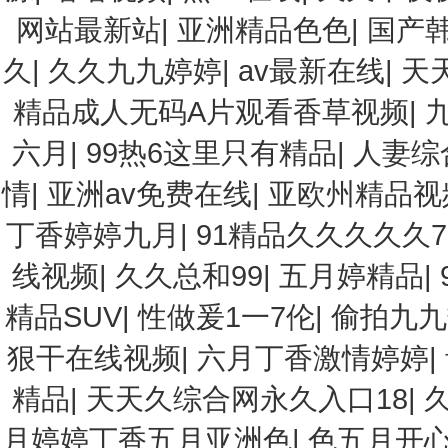
网站最新站
|
亚洲精品色色
|
国产
久
|
久久九九婷婷
|
av最新在线
|
天
精品成人无码A片观看香草视频
|
六月
|
99热6这里只有精品
|
人妻综
情
|
亚洲av免费在线
|
亚欧州精品视
丁香婷婷九月
|
91精品久久久久久77
线视频
|
久久总和99
|
五月婷精品
|
精品SUV
|
性做爰1一7伦
|
偷拍九九
狠干在线视频
|
六月丁香激情婷婷
|
精品
|
天天久综合网永久入口18
|
月婷婷丁香五月亚洲色
|
色五月开