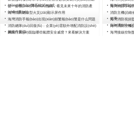
(dòng)報(bào)警系統(tǒng)或···
報(bào)警設(s
從一份標(biāo)準(zhǔn)指南，看見未來十年的消防產
海灣消防手報(bào
(chǎn)業(yè)
海灣消防總線型火災(zāi)顯示屏作用
消防主機(jī)維修
把手···
海灣消防手報(bào)出現(xiàn)頻繁報(bào)警是什么問題
海灣消防視頻監(j
(lián)動(dòng)
消防總隊(duì)回復(fù)：企業(yè)需額外增配消防設(shè)
海灣消防主機(jī
施操作員切···
鋼鐵行業(yè)面臨哪些氣體安全威脅？來看解決方案
海灣接線控制盤