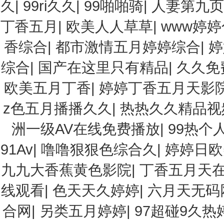
久
|
99ri久久
|
99啪啪骑
|
人妻第九页
丁香五月
|
欧美人人草草
|
www婷婷
香综合
|
都市激情五月婷婷综合
|
婷
综合
|
国产在这里只有精品
|
久久免
欧美五月丁香
|
婷婷丁香五月天影
z色五月播播久久
|
热热久久精品视
洲一级AV在线免费播放
|
99热个
91Av
|
噜噜狠狠色综合久
|
婷婷日欧
九九大香蕉黄色影院
|
丁香五月天
线观看
|
色天天久婷婷
|
六月天无码
合网
|
另类五月婷婷
|
97超碰9久热