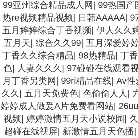
99亚州综合精品成人网
|
99热国产
热re视频精品视频
|
日韩AAAAA
|
五月婷婷综合丁香视频
|
伊人久久
五月天
|
综合久久99
|
五月深爱婷
丁香久久综合精品
|
98热精品
|
丁香
色
|
人妻久久久
|
97碰碰在线观看
月丁香另类网
|
99ri精品在线
|
Av
久久
|
五月天免费色
|
色偷偷人人
|
婷婷成人做爰A片免费看网站
|
26
视频
|
婷婷激情五月天小说校园
|
久
超碰在线视屏
|
新激情五月天色播