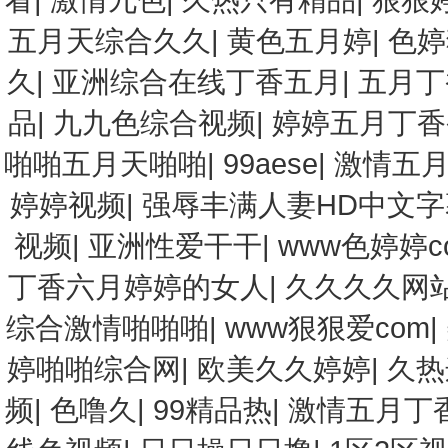
五月天综合久久
|
黄色五月婷
|
色婷
久
|
亚洲综合在线丁香五月
|
五月丁
品
|
九九色综合视频
|
婷婷五月丁香
啪啪五月天啪啪
|
99aese
|
激情五
婷婷视频
|
强辱丰满人妻HD中文字
视频
|
亚洲性爱干干
|
www色婷婷c
丁香六月婷婷的女人
|
久久久久网
综合激情啪啪啪
|
www狠狠爱com
|
婷啪啪综合网
|
欧美久久婷婷
|
久热
频
|
色噜久
|
99精品热
|
激情五月丁