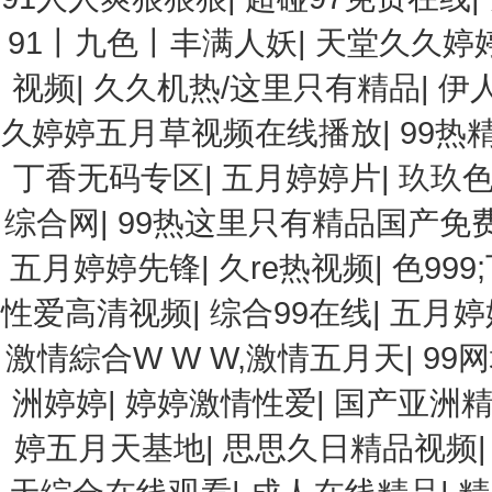
91丨九色丨丰满人妖
|
天堂久久婷
视频
|
久久机热/这里只有精品
|
伊
久婷婷五月草视频在线播放
|
99热
丁香无码专区
|
五月婷婷片
|
玖玖
综合网
|
99热这里只有精品国产免
五月婷婷先锋
|
久re热视频
|
色999
性爱高清视频
|
综合99在线
|
五月婷
激情綜合W W W,激情五月天
|
99
洲婷婷
|
婷婷激情性爱
|
国产亚洲精
婷五月天基地
|
思思久日精品视频