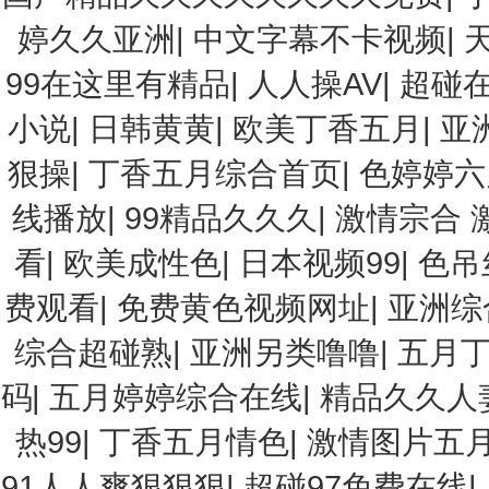
婷久久亚洲
|
中文字幕不卡视频
|
99在这里有精品
|
人人操AV
|
超碰
小说
|
日韩黄黄
|
欧美丁香五月
|
亚
狠操
|
丁香五月综合首页
|
色婷婷六
线播放
|
99精品久久久
|
激情宗合 
看
|
欧美成性色
|
日本视频99
|
色吊
费观看
|
免费黄色视频网址
|
亚洲综
综合超碰熟
|
亚洲另类噜噜
|
五月
码
|
五月婷婷综合在线
|
精品久久人
热99
|
丁香五月情色
|
激情图片五
91人人爽狠狠狠
|
超碰97免费在线
|