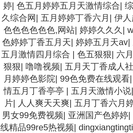
婷
|
色五月婷婷五月天激情综合
|
久综合网
|
五月婷婷丁香六月
|
伊人
色色色色色色,网站
|
婷婷久久久
|
色婷婷丁香五月天
|
婷婷五月天av
|
五月激情四月综合
|
色五狠狠
|
六
狠狠
|
噜噜视频
|
五月天丁香成人
月婷婷色影院
|
99色免费在线观看
情五月丁香亭亭
|
五月天激情小说
片
|
人人爽天天爽
|
五月丁香六月
男女99免费视频
|
亚洲国产色婷婷
|
线精品99re5热视频
|
dingxiangtingt