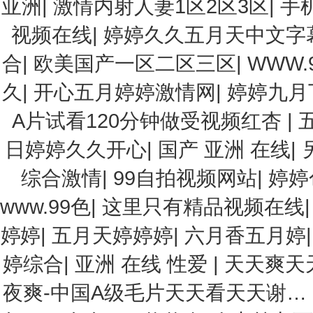
亚洲
|
激情内射人妻1区2区3区
|
手
视频在线
|
婷婷久久五月天中文字
合
|
欧美国产一区二区三区
|
WWW.
久
|
开心五月婷婷激情网
|
婷婷九月
A片试看120分钟做受视频红杏
|
日婷婷久久开心
|
国产 亚洲 在线
|
综合激情
|
99自拍视频网站
|
婷婷
www.99色
|
这里只有精品视频在线
婷婷
|
五月天婷婷婷
|
六月香五月婷
婷综合
|
亚洲 在线 性爱
|
天天爽天
夜爽-中国A级毛片天天看天天谢…