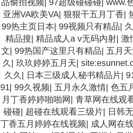
品偷拍视频
|
97超级碰碰碰
|
www.
亚洲VA欧美VA
|
狠狠干五月丁香
|
99热主页日本
|
99视频只有精品
|
精品搜
|
精品成人a v无码内射
|
激
文
|
99热国产这里只有精品
|
五月天
久
|
玖玖婷婷五月天
|
site:esunnet
久久
|
日本三级成人秘书精品片
|
91
|
99久视频
|
五月永久激情
|
色五
月丁香婷婷啪啪网
|
青草网在线观
碰碰
|
超碰在线观看三级片
|
日韩
丁香五月婷婷在线视频
|
成人网在