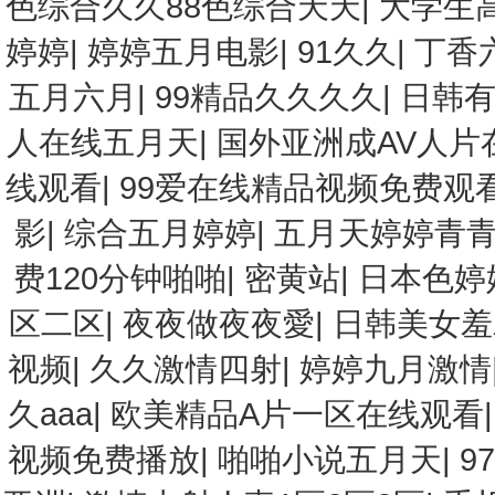
色综合久久88色综合天天
|
大学生
婷婷
|
婷婷五月电影
|
91久久
|
丁香
五月六月
|
99精品久久久久
|
日韩
人在线五月天
|
国外亚洲成AV人片
线观看
|
99爱在线精品视频免费观
影
|
综合五月婷婷
|
五月天婷婷青
费120分钟啪啪
|
密黄站
|
日本色婷
区二区
|
夜夜做夜夜愛
|
日韩美女羞
视频
|
久久激情四射
|
婷婷九月激情
久aaa
|
欧美精品A片一区在线观看
视频免费播放
|
啪啪小说五月天
|
9