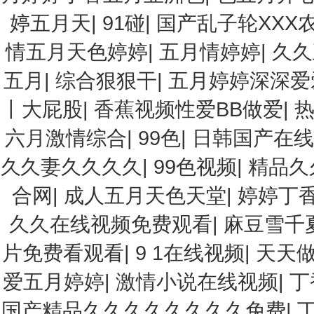
婷五月天
|
91碰
|
国产乱子轮XXX
情五月天色婷婷
|
五月情婷婷
|
久久
五月
|
综合狠狠干
|
五月婷婷深深爱
丨大屁股
|
香蕉视频性爱BB做爱
|
热
六月激情综合
|
99色
|
日韩国产在线
久久妻久久久久
|
99色视频
|
精品久
合网
|
成人五月天色天堂
|
婷婷丁
久久在线视频免费观看
|
麻豆雪千
片免费看观看
|
9 1在线视频
|
天天
爱五月婷婷
|
激情小说在线视频
|
丁
国产精品久久久久久久久久免费
|