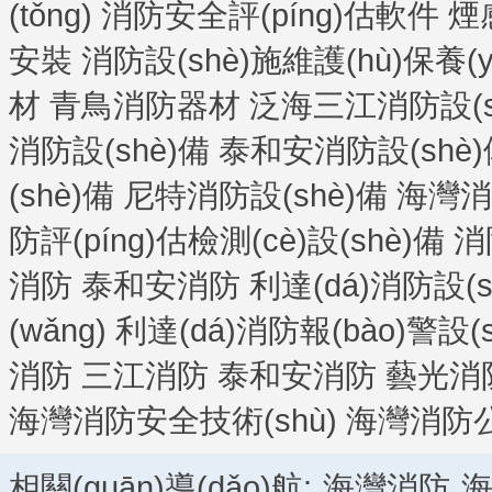
(tǒng)
消防安全評(píng)估軟件
煙
安裝
消防設(shè)施維護(hù)保養(yǎ
材
青鳥消防器材
泛海三江消防設(s
消防設(shè)備
泰和安消防設(shè)
(shè)備
尼特消防設(shè)備
海灣消防
防評(píng)估檢測(cè)設(shè)備
消
消防
泰和安消防
利達(dá)消防設(s
(wǎng)
利達(dá)消防報(bào)警設(s
消防
三江消防
泰和安消防
藝光消
海灣消防安全技術(shù)
海灣消防
相關(guān)導(dǎo)航:
海灣消防
海