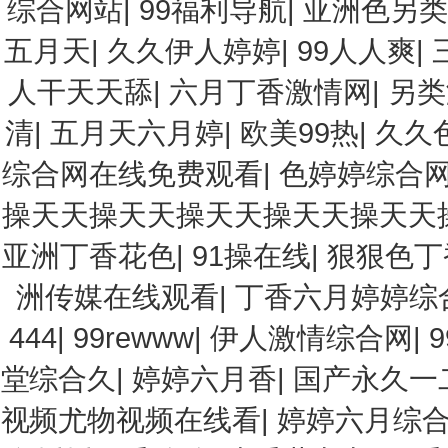
综合网站
|
99福利导航
|
亚洲色另类
五月天
|
久久伊人婷婷
|
99人人爽
|
人干天天舔
|
六月丁香激情网
|
另类
清
|
五月天六月婷
|
欧美99热
|
久久
综合网在线免费观看
|
色婷婷综合
操天天操天天操天天操天天操天天
亚洲丁香花色
|
91操在线
|
狠狠色丁
洲传媒在线观看
|
丁香六月婷婷综
444
|
99rewww
|
伊人激情综合网
|
堂综合久
|
婷婷六月香
|
国产永久一
视频尤物视频在线看
|
婷婷六月综