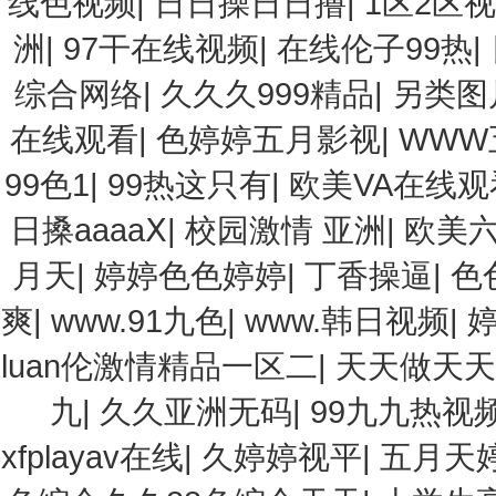
线色视频
|
日日操日日撸
|
1区2区
洲
|
97干在线视频
|
在线伦子99热
|
综合网络
|
久久久999精品
|
另类图
在线观看
|
色婷婷五月影视
|
WWW
99色1
|
99热这只有
|
欧美VA在线观
日搡aaaaⅩ
|
校园激情 亚洲
|
欧美
月天
|
婷婷色色婷婷
|
丁香操逼
|
色
爽
|
www.91九色
|
www.韩日视频
|
luan伦激情精品一区二
|
天天做天天
九
|
久久亚洲无码
|
99九九热视
xfplayav在线
|
久婷婷视平
|
五月天