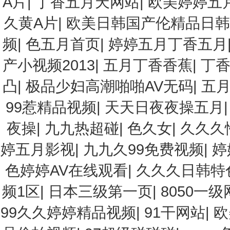
A片
|
丁香五月天网站
|
欧美婷婷五
久黄A片
|
欧美日韩国产伦精品日韩
频
|
色五月首页
|
婷婷五月丁香五月
产小视频2013
|
五月丁香香蕉
|
丁
凸
|
极品少妇高潮啪啪AV无码
|
五
99惹精品视频
|
天天日夜夜操五月
夜操
|
九九热超碰
|
色久女
|
久久久
婷五月影视
|
九九久99免费视频
|
婷
色婷婷AV在线观看
|
久久久日韩特色
频1区
|
日本三级第一页
|
8050一级
99久久婷婷精品视频
|
91干网站
|
欧