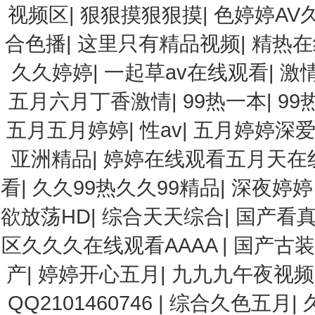
视频区
|
狠狠摸狠狠摸
|
色婷婷AV
合色播
|
这里只有精品视频
|
精热在
久久婷婷
|
一起草av在线观看
|
激
五月六月丁香激情
|
99热一本
|
99
五月五月婷婷
|
性av
|
五月婷婷深
亚洲精品
|
婷婷在线观看五月天在
看
|
久久99热久久99精品
|
深夜婷婷
欲放荡HD
|
综合天天综合
|
国产看真
区久久久在线观看AAAA
|
国产古装
产
|
婷婷开心五月
|
九九九午夜视频
QQ2101460746
|
综合久色五月
|