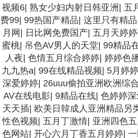
视频6
|
熟女少妇内射日韩亚洲
|
五
费99
|
99热国产精品
|
这里只有精品
月网
|
日比网免费国产
|
五月天婷婷
蜜桃
|
吊色AV男人的天堂
|
99精品
人夜
|
色情五月综合婷婷
|
婷婷色
九九热a
|
99在线精品视频
|
5月婷
深爱婷婷
|
26uuu偷拍亚洲欧洲综
AV在线电影
|
9精品在线
|
色婷婷深
天天插
|
欧美日韓成人亚洲精品另
性色视频
|
五月丁激情
|
亚洲四色五
色网站
|
开心六月丁香五月婷婷
|
一