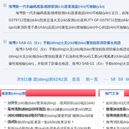
海灣新一代非編碼感溫/感煙探測(cè)器通過認(rèn)可檢驗(yàn)
海灣新一代非編碼感溫/感煙探測(cè)器通過認(rèn)可檢驗(yàn) 近日，由海灣
GST9712型點(diǎn)型差定溫火災(zāi)探測(cè)器和JTY-GF-GST9711型點
(guó)家消防電子產(chǎn)品質(zhì)量監(jiān)督檢驗(yàn)中心的認(rèn)可檢驗(yàn
JTW-ZOF-GST9712型點(diǎn)型差定溫火災(zāi)探測(cè)器和JTY-GF-GST9711
海灣J-SAB-G1（Ex）手動(dòng)火災(zāi)報(bào)警按鈕取得防爆合格證
海灣J-SAB-G1（Ex）手動(dòng)火災(zāi)報(bào)警按鈕取得防爆合格證近日
(dòng)火災(zāi)報(bào)警按鈕通過了石油和化學(xué)工業(yè)電氣產(chǎn)品
爆性能檢驗(yàn)，并取得了防爆合格證。海灣J-SAB-G1（Ex）手動(dòng)火災(z
(zhǔn)GB 3836.1-2000、GB 3836.4-2000及GB 12476.1-2000的要求，主要
共921條 當(dāng)前62/62頁
首頁
前一頁
···
58
59
6
最新動(dòng)態
熱門文章
(tài)
無火災(zāi)報(bào)警系統(tǒng)，僅局部區(qū)域設(shè)
如何測(cè)試消
置的電動(dòng)排煙窗是···
連續(xù)供電··
海灣消防總線設(shè)備注冊(cè)總數(shù)與實(shí)際設
雙電源自動(dòn
(shè)備數(shù)量不符合···
切換檢修排查
消防控制室值班值班“幾項(xiàng)重要問題”總隊(duì)回復
海灣消防控制器
(fù)匯···
···
濕式系統(tǒng)延遲器一點(diǎn)效果沒有？
海灣消防報(bà
新規(guī)發(fā)布:學(xué)生宿舍必須安裝火災(zāi)自動
海灣火災(zāi)