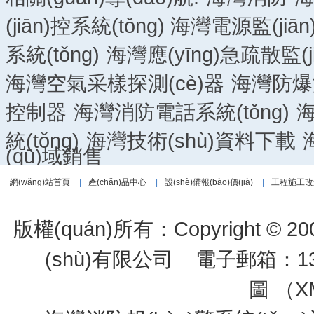
(jiān)控系統(tǒng)
海灣電源監(jiān)
系統(tǒng)
海灣應(yīng)急疏散監(ji
海灣空氣采樣探測(cè)器
海灣防爆消
控制器
海灣消防電話系統(tǒng)
海
統(tǒng)
海灣技術(shù)資料下載
(qū)域銷售
網(wǎng)站首頁
|
產(chǎn)品中心
|
設(shè)備報(bào)價(jià)
|
工程施工改
版權(quán)所有：Copyright © 200
(shù)有限公司
電子郵箱：1334
圖 （
X