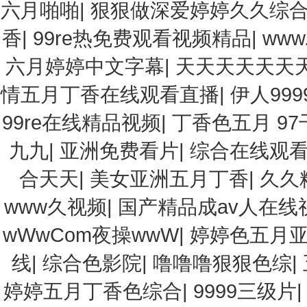
六月啪啪
|
狠狠做深爱婷婷久久综
香
|
99re热免费观看视频精品
|
ww
六月婷婷中文字幕
|
天天天天天天
情五月丁香在线观看直播
|
伊人999
99re在线精品视频
|
丁香色五月 97
九九
|
亚洲免费看片
|
综合在线观看
合天天
|
美女亚洲五月丁香
|
久久
www久视频
|
国产精品成av人在线
wWwCom夜操wwW
|
婷婷色五月
线
|
综合色影院
|
噜噜噜狠狠色综
|
婷婷五月丁香色综合
|
9999三级片