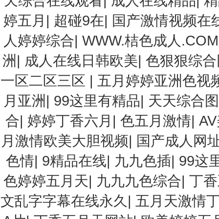
天综合在线观看
|
成人在线精品
|
精
婷五月
|
超碰9在
|
国产激情视频在
人婷婷综合
|
WWW.桔色成人.CO
洲
|
成人在线日韩欧美
|
色狠狠综合
一区二区三区
|
五月婷婷亚洲色视
月亚洲
|
99这里有精品
|
天天综合图
合
|
婷婷丁香六月
|
色五月激情
|
A
月激情欧美大胆视频
|
国产成人网
色情
|
9精品在线
|
九九色插
|
99这
色婷婷五月天
|
九九九色综合
|
丁香
文乱字字幕在线永久
|
五月天激情